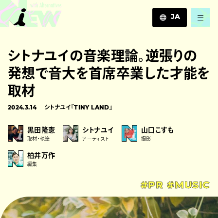
JA
JA
シトナユイの音楽理論。逆張りの
EN
ZH
発想で音大を首席卒業した才能を
取材
2024.3.14
シトナユイ『TINY LAND』
黒田隆憲
シトナユイ
山口こすも
取材・執筆
アーティスト
撮影
柏井万作
編集
#PR
#MUSIC