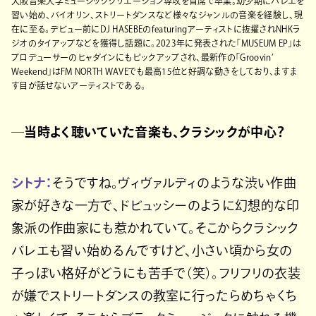
大阪音楽大学ミュージッククリエーション専攻を首席で卒業。幼少期にバレエを
習い始め、バイオリン、ストリートダンスなど様々なジャンルの音楽を経験し、現
在に至る。デビュー前にDJ HASEBEのfeaturingアーティストに抜擢されNHKラ
ジオのタイアップなどを獲得し話題に。2023年に発表された「MUSEUM EP」は
プロデューサーのヒャダインにもピックアップされ、最新作の「Groovin’
Weekend」はFM NORTH WAVEでも最高15位と好調な動きをしており、ますま
す目が話せないアーティストである。
─当時よく聴いていた音楽も、クラシックが中心？
シトナ：
そうですね。ヴィヴァルディのような渋い作曲
家が好きな一方で、ドビュッシーのように幻想的な印
象派の作曲家にも惹かれていて。そこからクラシック
バレエも習い始めるんですけど、小さい頃から女の
子っぽい格好がどうにも苦手で（笑）。フリフリの衣装
が嫌でストリートダンスの教室に行ったらめちゃくち