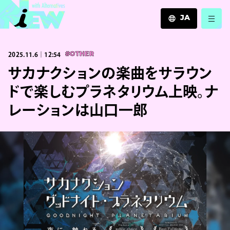
JA
JA
2025.11.6｜12:54
#OTHER
EN
ZH
サカナクションの楽曲をサラウン
ドで楽しむプラネタリウム上映。ナ
レーションは山口一郎