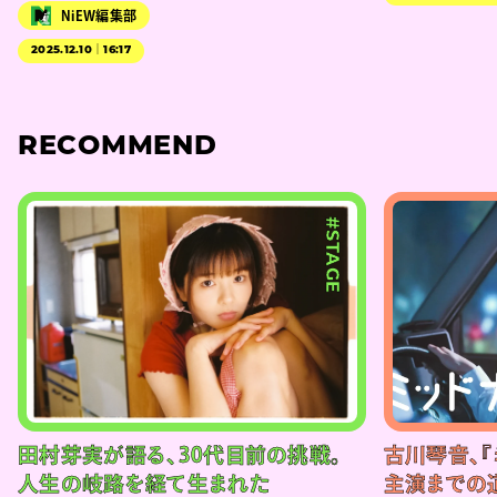
NiEW編集部
2025.12.10｜16:17
RECOMMEND
#STAGE
田村芽実が語る、30代目前の挑戦。
古川琴音、『
人生の岐路を経て生まれた
主演までの