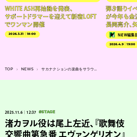
WHITE ASH再始動を発表、
弾き語りイベン
サポートドラマーを迎えて新宿LOFT
が今年も金
でワンマン開催
長岡亮介、
2026.3.31｜18:00
NiEW編集
2026.4.9｜19:00
TOP
NEWS
サカナクションの楽曲をサラウンドで楽しむプラネタリウム上映。ナレーションは山口一郎
2025.11.6｜12:37
#STAGE
渚カヲル役は尾上左近、『歌舞伎
交響曲第急番 エヴァンゲリオン』