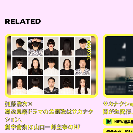
RELATED
#MUSIC
加藤浩次×
サカナクシ
菊池風磨ドラマの主題歌はサカナク
間が生配信
ション、
NiEW編集
劇中音楽は山口一郎主宰のNF
2025.6.27｜19:32