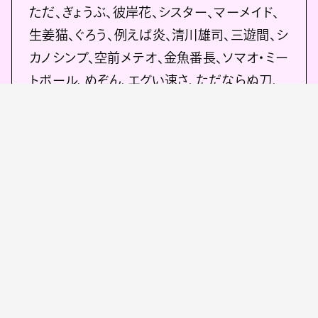
ただ、ぎょうぶ、彼岸花、シスター、マーメイド、
生姜猫、ぐろう、例えば炎、清川雄司、三遊間、シ
カノシンプ、空前メテオ、金魚番長、ソマオ・ミー
トボール、めぞん、エグい速さ、ただならぬ刀、
ペ、ゼロカラン、イチゴ、狛犬、ヨネダ 2000、ぎょ
ねこ、豆鉄砲、こたけ正義感、江戸川ジャンクジ
ャンク、友田オレ、ダウ90000
配信日時：2026 年 6 月 16 日（火）12 時開始
見逃し配信期間：2026 年 6 月 16 日（火）23 時
59 分まで
※本配信は見逃し配信および、追っかけ再生
に対応しております。
視聴料金：2,000 円（税込）