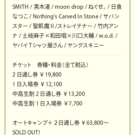
SMITH / ⿊⽊渚 / moon drop / ねぐせ。 / ⽇⾷
なつこ / Nothing’s Carved In Stone / サバシ
スター / 聖飢魔 II /ストレイテナー / ⽵内アン
ナ / ⼟岐⿇⼦×和⽥唱×川⼝⼤輔 / w.o.d. /
ヤバイ Tシャツ屋さん / ヤングスキニー
チケット 券種・料⾦（全て税込）
2 ⽇通し券 ￥19,800
1 ⽇⼊場券 ￥12,100
中⾼⽣割 2 ⽇通し券 ￥13,200
中⾼⽣割 1 ⽇⼊場券 ￥7,700
オートキャンプ＋２⽇通し券 ￥63,800〜
SOLD OUT!