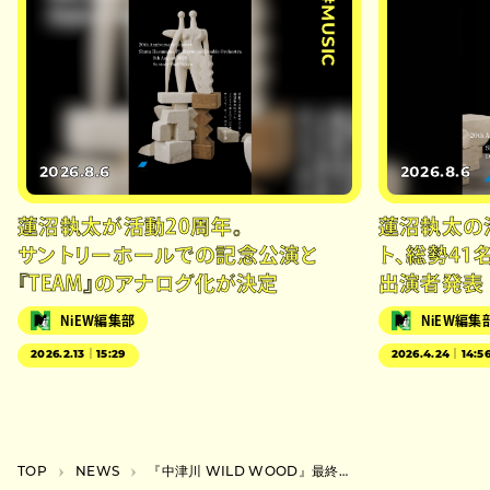
#MUSIC
2026.8.6
2026.8.6
蓮沼執太が活動20周年。
蓮沼執太の
サントリーホールでの記念公演と
ト、総勢41
『TEAM』のアナログ化が決定
出演者発表
NiEW編集部
NiEW編集
2026.2.13｜15:29
2026.4.24｜14:5
TOP
NEWS
『中津川 WILD WOOD』最終発表で聖飢魔II、スカパラ、w.o.d.ら追加