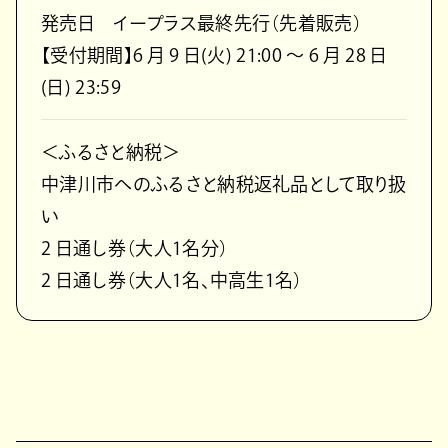
発売⽇ イープラス最終先⾏（先着販売）
【受付期間】6 ⽉ 9 ⽇(⽕) 21:00 〜 6 ⽉ 28 ⽇
(⽇) 23:59
＜ふるさと納税＞
中津川市へのふるさと納税返礼品として取り扱
い
2 ⽇通し券（⼤⼈1名分）
2 ⽇通し券（⼤⼈1名、中⾼⽣1名）