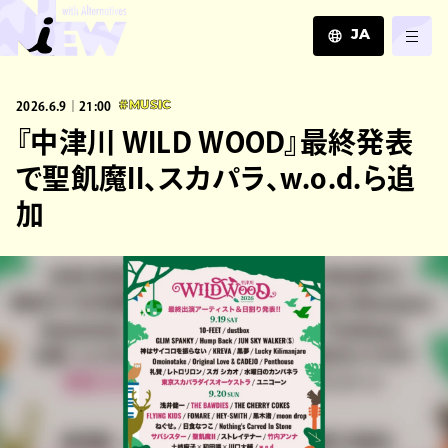
JA
JA
2026.6.9｜21:00
#MUSIC
EN
ZH
『中津川 WILD WOOD』最終発表
で聖飢魔II、スカパラ、w.o.d.ら追
加