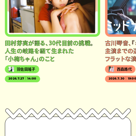
田村芽実が語る、30代目前の挑戦。
古川琴音、『
人生の岐路を経て生まれた
主演までの
「小梅ちゃん」のこと
フラットな
羽佐田瑤子
西森路代
2026.7.27｜14:00
2026.7.30｜19:0