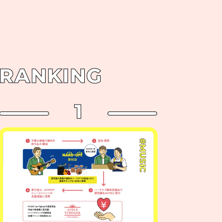
RANKING
1
#MUSIC