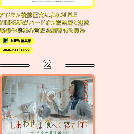
アジカン後藤正文によるAPPLE
VINEGARがハードオフ藤枝店と連携、
楽器や機材の買取金額寄付を開始
NiEW編集部
2026.7.31｜18:00
2
#MOVIE