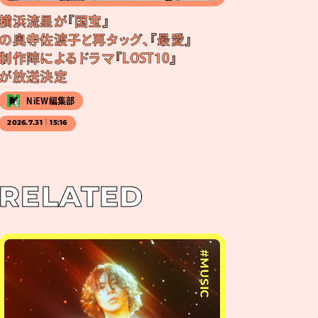
横浜流星が『国宝』
の奥寺佐渡子と再タッグ、『最愛』
制作陣によるドラマ『LOST10』
が放送決定
NiEW編集部
2026.7.31｜15:16
RELATED
#MUSIC