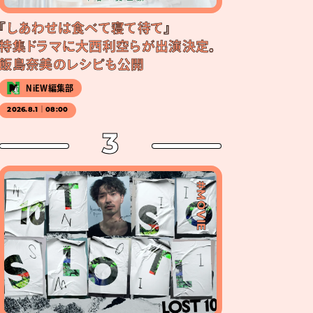
『しあわせは食べて寝て待て』
特集ドラマに大西利空らが出演決定。
飯島奈美のレシピも公開
NiEW編集部
2026.8.1｜08:00
3
#MOVIE