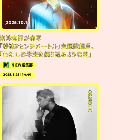
2025.10.10
米津玄師が実写
『秒速5センチメートル』主題歌担当、
「わたしの半生を振り返るような曲」
NiEW編集部
2025.8.21｜14:40
#MUSIC