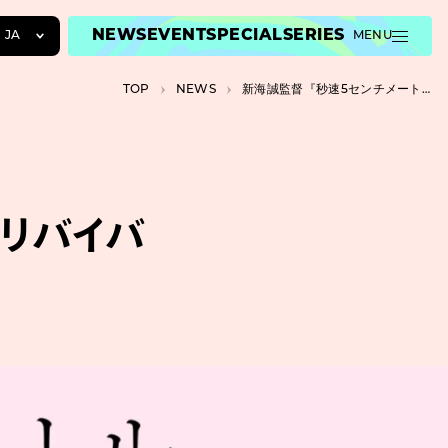
NEWS
EVENT
SPECIAL
SERIES
JA
MENU
JA
TOP
NEWS
新海誠監督『秒速5センチメートル』リバイバル上映の記念グッズ詳細が公開
EN
ZH
』リバイバ