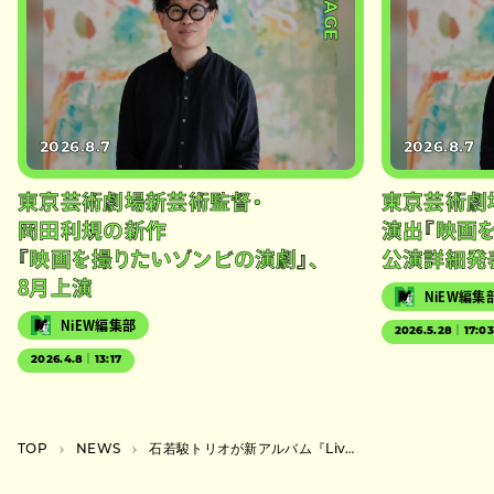
#STAGE
2026.8.7
2026.8.7
東京芸術劇場新芸術監督・
東京芸術劇
岡田利規の新作
演出『映画
『映画を撮りたいゾンビの演劇』、
公演詳細発
8月上演
NiEW編集
NiEW編集部
2026.5.28｜17:0
2026.4.8｜13:17
TOP
NEWS
石若駿トリオが新アルバム『Live at ALFIE “Temporal Cubic”』から“Big Saaac.”再録版をリリース