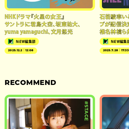
NHKドラマ『火星の女王』
石若駿率い
サントラに君島大空、坂東祐大、
ブが配信決
yuma yamaguchi、文月悠光
椎名林檎ら
NiEW編集部
NiEW編集
2025.12.2｜12:08
2025.7.28｜17:33
RECOMMEND
#STAGE