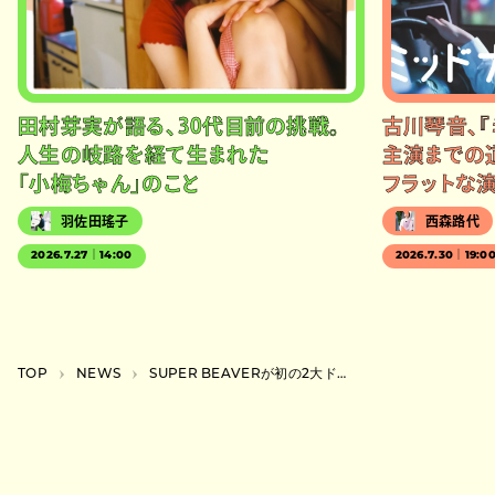
田村芽実が語る、30代目前の挑戦。
古川琴音、『
人生の岐路を経て生まれた
主演までの
「小梅ちゃん」のこと
フラットな
羽佐田瑤子
西森路代
2026.7.27｜14:00
2026.7.30｜19:0
TOP
NEWS
SUPER BEAVERが初の2大ドームツアー開催、京セラと東京ドームで2daysずつ