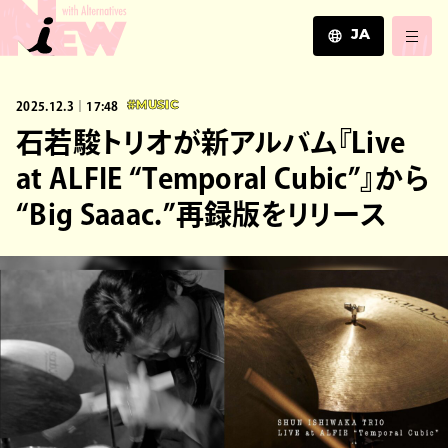
JA
JA
2025.12.3｜17:48
#MUSIC
EN
ZH
石若駿トリオが新アルバム『Live
at ALFIE “Temporal Cubic”』から
“Big Saaac.”再録版をリリース