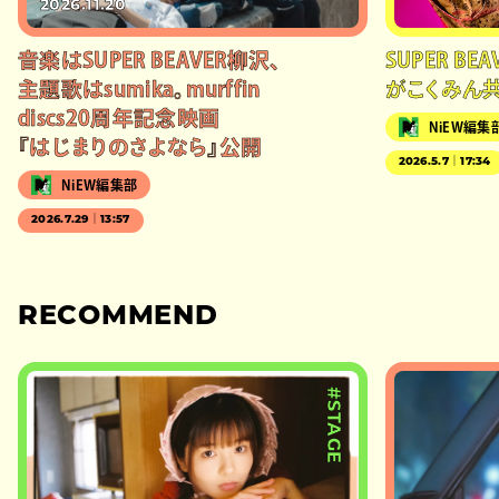
2026.11.20
音楽はSUPER BEAVER柳沢、
SUPER BE
主題歌はsumika。murffin
がこくみん
discs20周年記念映画
NiEW編集
『はじまりのさよなら』公開
2026.5.7｜17:34
NiEW編集部
2026.7.29｜13:57
RECOMMEND
#STAGE