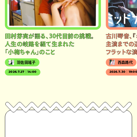
田村芽実が語る、30代目前の挑戦。
古川琴音、『
人生の岐路を経て生まれた
主演までの
「小梅ちゃん」のこと
フラットな
羽佐田瑤子
西森路代
2026.7.27｜14:00
2026.7.30｜19:0