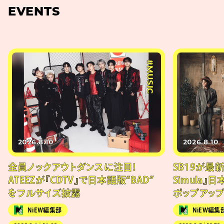
EVENTS
#MUSIC
2026.8.10
2026.8.10
全員ノックアウトダンスに注目！
SB19が最新
ATEEZが『CDTV』で日本語版“BAD”
Simula』
をフルサイズ披露
ポップアッ
NiEW編集部
NiEW編集