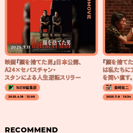
#MOVIE
2025.7.11
映画『顔を捨てた男』日本公開、
『顔を捨てた
A24×セバスチャン・
は私たちに
スタンによる人生逆転スリラー
を問い直す。
NiEW編集部
柴崎祐二
2025.4.18｜12:00
2025.7.8｜15:34
RECOMMEND