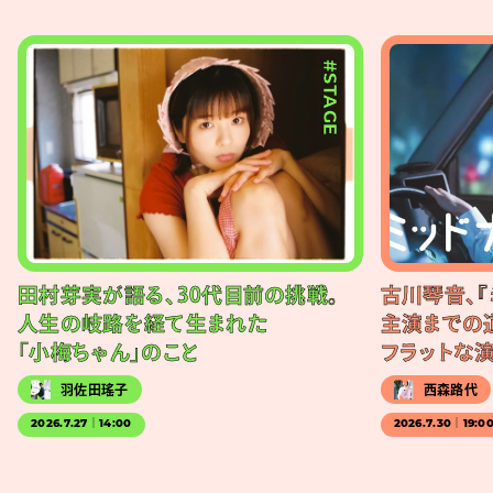
#STAGE
田村芽実が語る、30代目前の挑戦。
古川琴音、『
人生の岐路を経て生まれた
主演までの
「小梅ちゃん」のこと
フラットな
羽佐田瑤子
西森路代
2026.7.27｜14:00
2026.7.30｜19:0