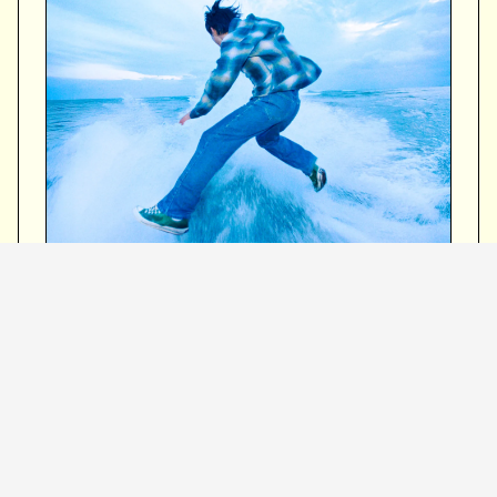
2025.11.05 WED digital release
Format：digital
Label：Bayon Production
LINK：
https://linkco.re/q1CqX8fF