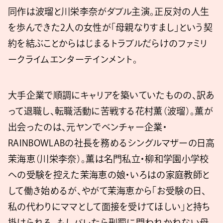
同作は波瑠と川栄李奈がダブル主演。正反対の人生
を歩んできた2人の女性が「母親なりすまし」という契
約を結ぶことからはじまるトラブルだらけのファミリ
ークライムエンターテインメント。
大手企業で順調にキャリアを築いていたものの、訳あ
って退職し、転職活動に苦戦する花村薫（波瑠）。薫が
出会ったのは、元ヤンでベンチャー企業・
RAINBOWLABの社長を務めるシングルマザーの日高
茉海恵（川栄李奈）。薫は名門私立・柳和学園小学校
への受験を控えた茉海恵の娘・いろはの家庭教師と
して働き始めるが、やがて茉海恵から「お受験の日、
私の代わりにママとして面接を受けてほしい」と持ち
掛けられる。もしバレたら刑罰に問われかねない母