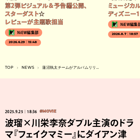
第2弾ビジュアル＆予告編公開、
ミュージカル
スターダスト☆
ディズニー1
レビューが主題歌担当
NiEW編集
NiEW編集部
2026.8.7｜18:57
2026.6.29｜15:48
TOP
NEWS
蓮沼執太チームがアルバムリリース記念のライブ&サイン会をタワレコ渋谷店で開催
2025.9.25｜18:36
#MOVIE
波瑠×川栄李奈ダブル主演のドラ
マ『フェイクマミー』にダイアン津