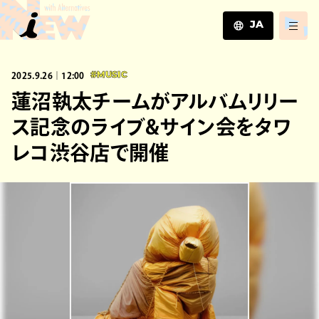
JA
JA
2025.9.26｜12:00
#MUSIC
EN
ZH
蓮沼執太チームがアルバムリリー
ス記念のライブ&サイン会をタワ
レコ渋谷店で開催