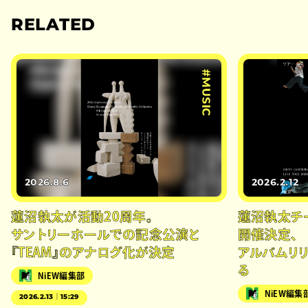
RELATED
#MUSIC
2026.8.6
2026.2.12
蓮沼執太が活動20周年。
蓮沼執太チ
サントリーホールでの記念公演と
開催決定、
『TEAM』のアナログ化が決定
アルバムリ
る
NiEW編集部
NiEW編集
2026.2.13｜15:29