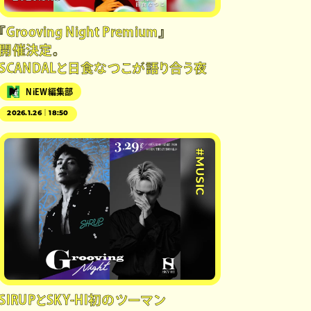
『Grooving Night Premium』
開催決定。
SCANDALと日食なつこが語り合う夜
NiEW編集部
2026.1.26｜18:50
#MUSIC
SIRUPとSKY-HI初のツーマン