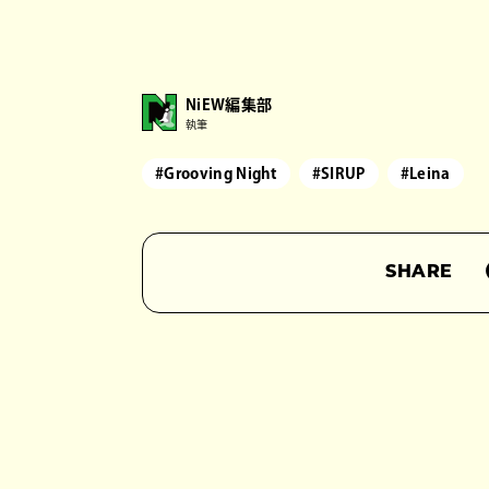
NiEW編集部
執筆
#Grooving Night
#SIRUP
#Leina
SHARE