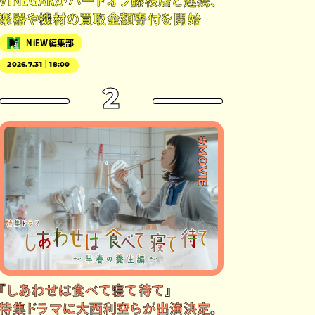
VINEGARがハードオフ藤枝店と連携、
楽器や機材の買取金額寄付を開始
NiEW編集部
2026.7.31｜18:00
2
#MOVIE
『しあわせは食べて寝て待て』
特集ドラマに大西利空らが出演決定。