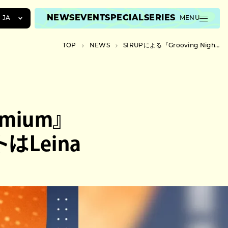
NEWS
EVENT
SPECIAL
SERIES
JA
MENU
JA
TOP
NEWS
SIRUPによる『Grooving Night Premium』ビルボードライブ大阪で開催。ゲストはLeina
EN
ZH
emium』
Leina