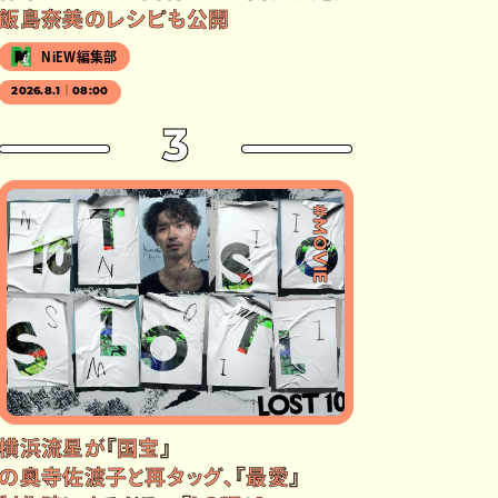
飯島奈美のレシピも公開
NiEW編集部
2026.8.1｜08:00
3
#MOVIE
横浜流星が『国宝』
の奥寺佐渡子と再タッグ、『最愛』