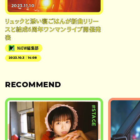
2023.11.10
リュックと添い寝ごはんが新曲リリー
スと結成6周年ワンマンライブ開催発
表
NiEW編集部
2023.10.3｜14:08
RECOMMEND
#STAGE