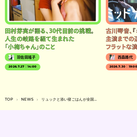
田村芽実が語る、30代目前の挑戦。
古川琴音、『
人生の岐路を経て生まれた
主演までの
「小梅ちゃん」のこと
フラットな
羽佐田瑤子
西森路代
2026.7.27｜14:00
2026.7.30｜19:0
TOP
NEWS
リュックと添い寝ごはんが全国ツアー&2ndアルバムリリースツアーの有料配信も