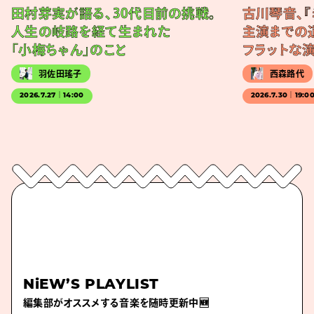
田村芽実が語る、30代目前の挑戦。
古川琴音、『
人生の岐路を経て生まれた
主演までの
「小梅ちゃん」のこと
フラットな
羽佐田瑤子
西森路代
2026.7.27｜14:00
2026.7.30｜19:0
NiEW’S PLAYLIST
編集部がオススメする音楽を随時更新中🆕