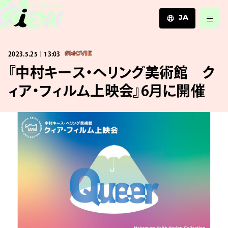
JA
JA
2023.5.25｜13:03
#MOVIE
EN
ZH
『中村キース・ヘリング美術館 ク
ィア・フィルム上映会』6月に開催