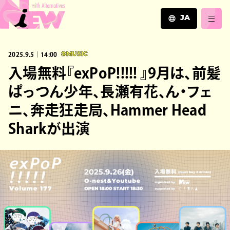
JA
JA
2025.9.5｜14:00
#MUSIC
EN
ZH
入場無料『exPoP!!!!! 』9月は、前髪
ぱっつん少年、長瀬有花、ん・フェ
ニ、奔走狂走局、Hammer Head
Sharkが出演