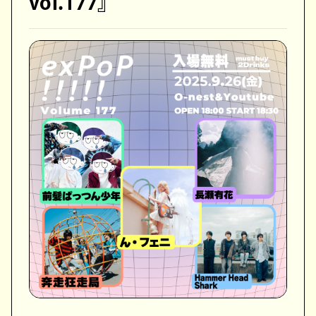
vol.177』