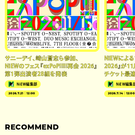
#MUSIC
2026.11.15
2026.11.15
サニーデイ、崎山蒼志ら参加、
NiEWによるフ
NiEWのフェス『exPoP!!!!!再会 2026』
2026』が
第1弾出演者28組を発表
チケット最
NiEW編集部
NiEW編集
2026.7.21｜12:00
2026.7.14｜12:00
RECOMMEND