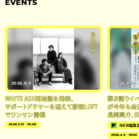
EVENTS
#MUSIC
2026.8.9
2026.8.9
WHITE ASH再始動を発表、
弾き語りイベン
サポートドラマーを迎えて新宿LOFT
が今年も金
でワンマン開催
長岡亮介、
2026.3.31｜18:00
NiEW編集
2026.4.9｜19:00