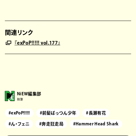
関連リンク
『exPoP!!!!! vol.177』
NiEW編集部
執筆
#exPoP!!!!!
#前髪ぱっつん少年
#長瀬有花
#ん・フェニ
#奔走狂走局
#Hammer Head Shark