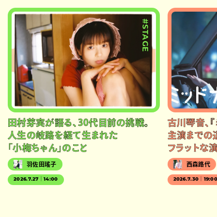
#STAGE
田村芽実が語る、30代目前の挑戦。
古川琴音、『
人生の岐路を経て生まれた
主演までの
「小梅ちゃん」のこと
フラットな
羽佐田瑤子
西森路代
2026.7.27｜14:00
2026.7.30｜19:0