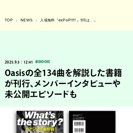
TOP
NEWS
入場無料『exPoP!!!!! 』9月は、前髪ぱっつん少年、長瀬有花、ん・フェニ、奔走狂走局、Hammer Head Sharkが出演
2025.9.5｜12:41
#BOOK
Oasisの全134曲を解説した書籍
が刊行、メンバーインタビューや
未公開エピソードも