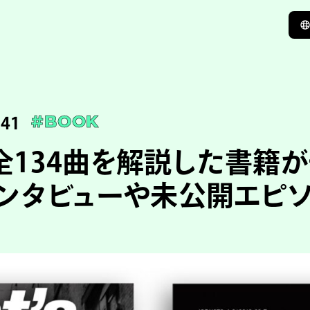
:41
#BOOK
sの全134曲を解説した書籍
ンタビューや未公開エピ