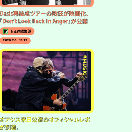
Oasis再結成ツアーの熱狂が映画化、
『Don’t Look Back In Anger』が公開
NiEW編集部
2026.7.6｜19:29
#MUSIC
オアシス来日公演のオフィシャルレポ
が到着。