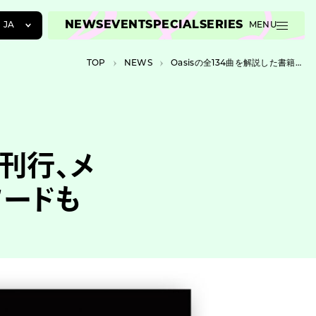
NEWS
EVENT
SPECIAL
SERIES
JA
MENU
JA
TOP
NEWS
Oasisの全134曲を解説した書籍が刊行、メンバーインタビューや未公開エピソードも
EN
ZH
が刊行、メ
ソードも