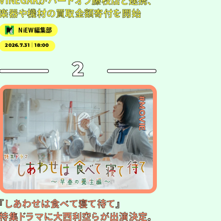
VINEGARがハードオフ藤枝店と連携、
楽器や機材の買取金額寄付を開始
NiEW編集部
2026.7.31｜18:00
2
#MOVIE
『しあわせは食べて寝て待て』
特集ドラマに大西利空らが出演決定。