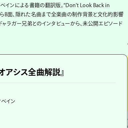
による書籍の翻訳版。“Don’t Look Back in
の代表曲からB面、隠れた名曲まで全楽曲の制作背景と文化的影響
のギャラガー兄弟とのインタビューから、未公開エピソード
ry? オアシス全曲解説』
クベイン