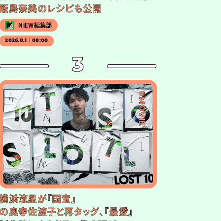
飯島奈美のレシピも公開
NiEW編集部
2026.8.1｜08:00
3
#MOVIE
横浜流星が『国宝』
の奥寺佐渡子と再タッグ、『最愛』