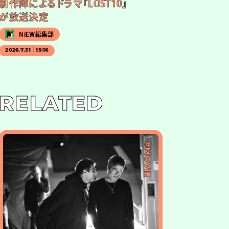
制作陣によるドラマ『LOST10』
が放送決定
NiEW編集部
2026.7.31｜15:16
RELATED
#MOVIE