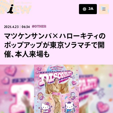
JA
JA
2025.4.23｜06:34
#OTHER
EN
ZH
マツケンサンバ×ハローキティの
ポップアップが東京ソラマチで開
催、本人来場も