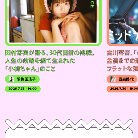
田村芽実が語る、30代目前の挑戦。
古川琴音、『
人生の岐路を経て生まれた
主演までの
「小梅ちゃん」のこと
フラットな
羽佐田瑤子
西森路代
2026.7.27｜14:00
2026.7.30｜19:0