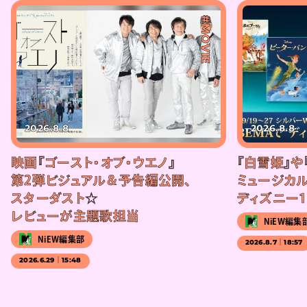
#MOVIE
2026.8.8
2026.8.8
映画『ゴースト・オブ・ウエノ』
『白雪姫』や
第2弾ビジュアル＆予告編公開、
ミュージカル
スターダスト☆
ディズニー1
レビューが主題歌担当
NiEW編集
NiEW編集部
2026.8.7｜18:57
2026.6.29｜15:48