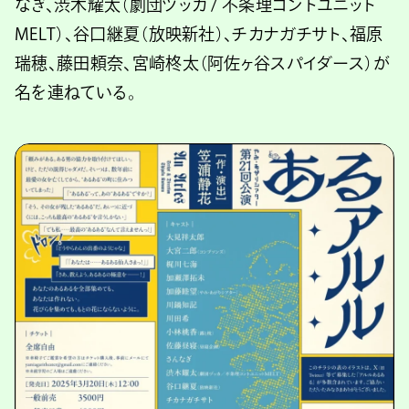
なぎ、渋木耀太（劇団ヅッカ / 不条理コントユニット
MELT）、谷口継夏（放映新社）、チカナガチサト、福原
瑞穂、藤田頼奈、宮崎柊太（阿佐ヶ谷スパイダース）が
名を連ねている。