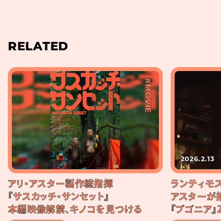
RELATED
#MOVIE
2026.2.13
アリ・アスター製作総指揮
ランティモス
『サスカッチ・サンセット』
アスターが
本編映像解禁、キノコを見つける
『ブゴニア』