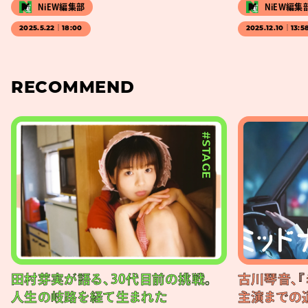
NiEW編集部
NiEW編集
2025.5.22｜18:00
2025.12.10｜13:5
RECOMMEND
#STAGE
田村芽実が語る、30代目前の挑戦。
古川琴音、『
人生の岐路を経て生まれた
主演までの