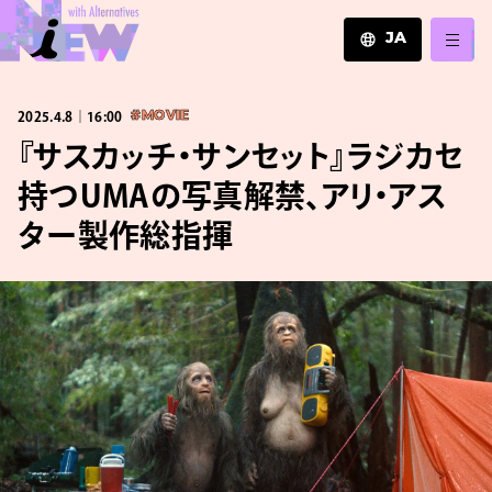
JA
JA
2025.4.8｜16:00
#MOVIE
EN
ZH
『サスカッチ・サンセット』ラジカセ
持つUMAの写真解禁、アリ・アス
ター製作総指揮