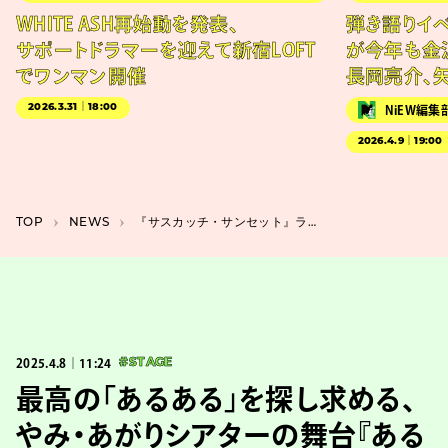
WHITE ASH再始動を発表、
弾き語りイベン
サポートドラマーを迎えて新宿LOFT
が今年も金
でワンマン開催
長岡亮介、
2026.3.31｜18:00
NiEW編集
2026.4.9｜19:00
TOP
NEWS
『サスカッチ・サンセット』ラジカセ持つUMAの写真解禁、アリ・アスター製作総指揮
2025.4.8｜11:24
#STAGE
最高の「あるある」を探し求める、
やみ・あがりシアターの舞台『ある