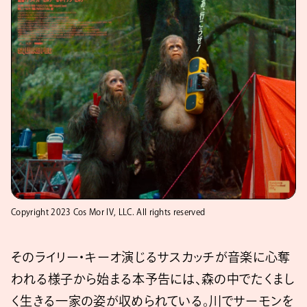
Copyright 2023 Cos Mor IV, LLC. All rights reserved
そのライリー・キーオ演じるサスカッチが⾳楽に⼼奪
われる様⼦から始まる本予告には、森の中でたくまし
く生きる一家の姿が収められている。川でサーモンを