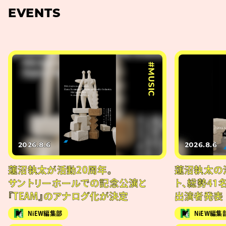
EVENTS
#MUSIC
2026.8.6
2026.8.6
蓮沼執太が活動20周年。
蓮沼執太の
サントリーホールでの記念公演と
ト、総勢41
『TEAM』のアナログ化が決定
出演者発表
NiEW編集部
NiEW編集