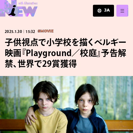
JA
JA
2025.1.30｜15:32
#MOVIE
EN
ZH
子供視点で小学校を描くベルギー
映画『Playground／校庭』予告解
禁、世界で29賞獲得