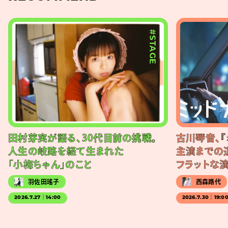
#STAGE
田村芽実が語る、30代目前の挑戦。
古川琴音、『
人生の岐路を経て生まれた
主演までの
「小梅ちゃん」のこと
フラットな
羽佐田瑤子
西森路代
2026.7.27｜14:00
2026.7.30｜19:0