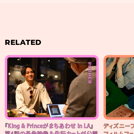
RELATED
#OTHER
『King & Princeがまちあわせ in LA』
ディズニー
第4話の予告映像＆先行カットが公開
フィルムフェ