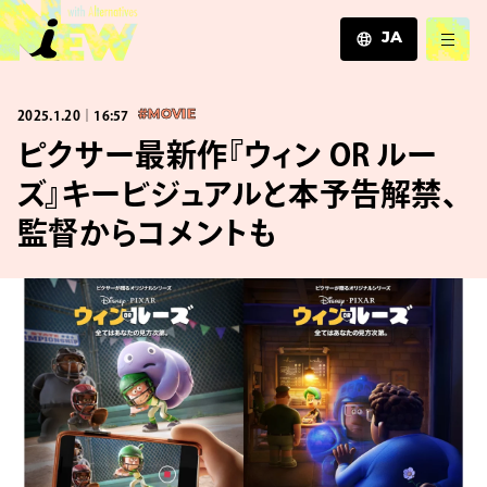
JA
JA
2025.1.20｜16:57
#MOVIE
EN
ZH
ピクサー最新作『ウィン OR ルー
ズ』キービジュアルと本予告解禁、
監督からコメントも