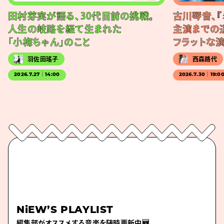
田村芽実が語る、30代目前の挑戦。
古川琴音、『
人生の岐路を経て生まれた
主演までの
「小梅ちゃん」のこと
フラットな
羽佐田瑤子
西森路代
2026.7.27｜14:00
2026.7.30｜19:0
NiEW’S PLAYLIST
編集部がオススメする音楽を随時更新中🆕