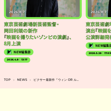
2026.8.7
2026.8.7
東京芸術劇場新芸術監督・
東京芸術劇
岡田利規の新作
演出『映画
『映画を撮りたいゾンビの演劇』、
公演詳細発
8月上演
NiEW編集
NiEW編集部
2026.5.28｜17:0
2026.4.8｜13:17
TOP
NEWS
ピクサー最新作『ウィン OR ルーズ』キービジュアルと本予告解禁、監督からコメントも