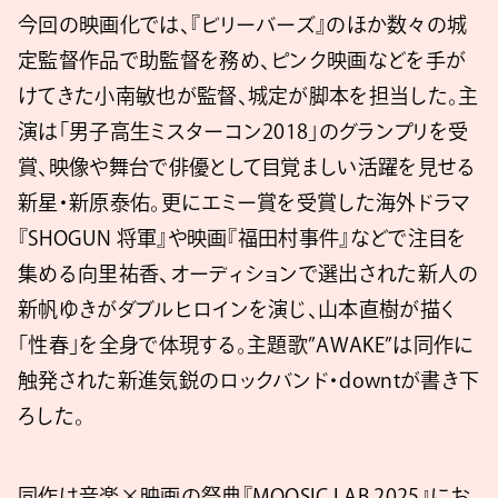
今回の映画化では、『ビリーバーズ』のほか数々の城
定監督作品で助監督を務め、ピンク映画などを手が
けてきた小南敏也が監督、城定が脚本を担当した。主
演は「男子高生ミスターコン2018」のグランプリを受
賞、映像や舞台で俳優として目覚ましい活躍を見せる
新星・新原泰佑。更にエミー賞を受賞した海外ドラマ
『SHOGUN 将軍』や映画『福田村事件』などで注目を
集める向里祐香、オーディションで選出された新人の
新帆ゆきがダブルヒロインを演じ、山本直樹が描く
「性春」を全身で体現する。主題歌”AWAKE”は同作に
触発された新進気鋭のロックバンド・downtが書き下
ろした。
同作は音楽×映画の祭典『MOOSIC LAB 2025』にお