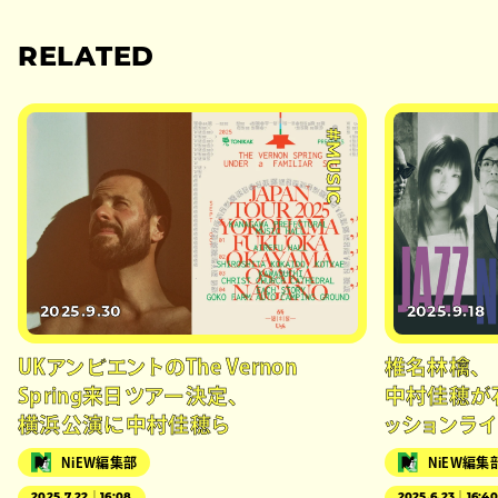
RELATED
#MUSIC
2025.9.30
2025.9.18
UKアンビエントのThe Vernon
椎名林檎、
Spring来日ツアー決定、
中村佳穂が
横浜公演に中村佳穂ら
ッションラ
NiEW編集部
NiEW編集
2025.7.22｜16:08
2025.6.23｜16:4