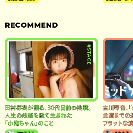
RECOMMEND
#STAGE
田村芽実が語る、30代目前の挑戦。
古川琴音、『
人生の岐路を経て生まれた
主演までの
「小梅ちゃん」のこと
フラットな