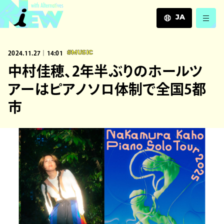
JA
JA
2024.11.27｜14:01
#MUSIC
EN
ZH
中村佳穂、2年半ぶりのホールツ
アーはピアノソロ体制で全国5都
市