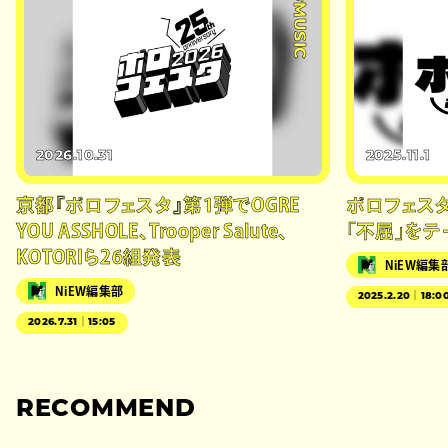
#MUSIC
2026.10.31
2025.11.1
京都『ボロフェスタ』第1弾でOGRE
ボロフェスタ
YOU ASSHOLE、Trooper Salute、
「不屈」を
KOTORIら26組発表
NiEW編集
NiEW編集部
2025.2.20｜18:0
2026.7.31｜15:05
RECOMMEND