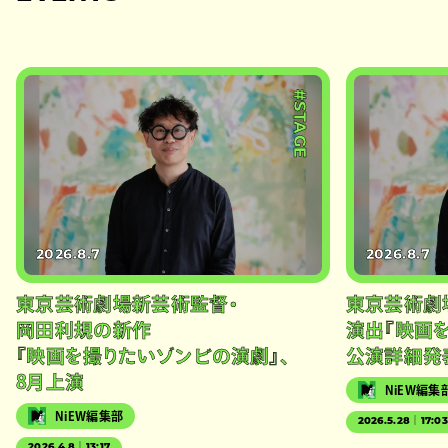
#STAGE
2026.8.7
2026.8.7
東京芸術劇場新芸術監督・
東京芸術劇
岡田利規の新作
演出『映画
『映画を撮りたいゾンビの演劇』、
公演詳細発
8月上演
NiEW編集
NiEW編集部
2026.5.28｜17:0
2026.4.8｜13:17