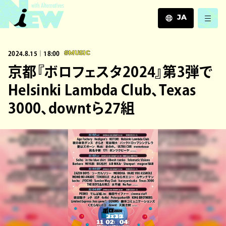
JA
JA
2024.8.15｜18:00
#MUSIC
EN
ZH
京都『ボロフェスタ2024』第3弾で
Helsinki Lambda Club、Texas
3000、downtら27組