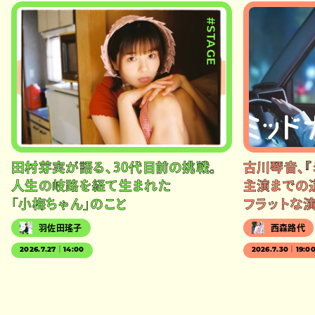
#STAGE
田村芽実が語る、30代目前の挑戦。
古川琴音、『
人生の岐路を経て生まれた
主演までの
「小梅ちゃん」のこと
フラットな
羽佐田瑤子
西森路代
2026.7.27｜14:00
2026.7.30｜19:0