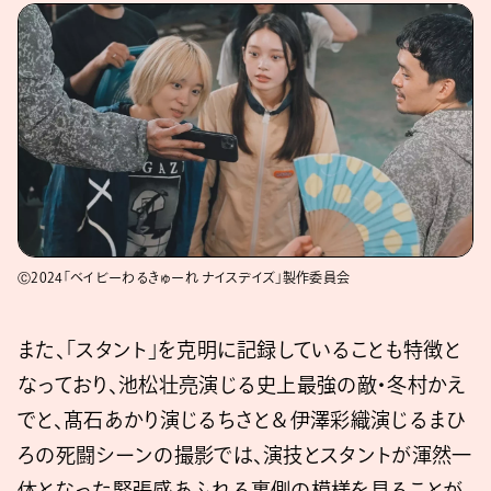
Ⓒ2024「ベイビーわるきゅーれ ナイスデイズ」製作委員会
また、「スタント」を克明に記録していることも特徴と
なっており、池松壮亮演じる史上最強の敵・冬村かえ
でと、髙石あかり演じるちさと＆伊澤彩織演じるまひ
ろの死闘シーンの撮影では、演技とスタントが渾然一
体となった緊張感あふれる裏側の模様を見ることが