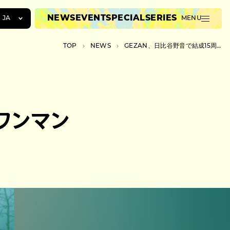
NEWS
EVENT
SPECIAL
SERIES
JA
MENU
JA
TOP
NEWS
GEZAN、日比谷野音で結成15周年ワンマンライブを8月に開催
EN
ZH
年ワンマン