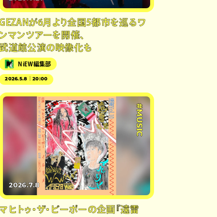
GEZANが6月より全国5都市を巡るワ
ンマンツアーを開催、
武道館公演の映像化も
NiEW編集部
2026.5.8｜20:00
#MUSIC
2026.7.8
マヒトゥ・ザ・ピーポーの企画『遠雷