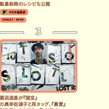
飯島奈美のレシピも公開
NiEW編集部
2026.8.1｜08:00
3
#MOVIE
横浜流星が『国宝』
の奥寺佐渡子と再タッグ、『最愛』