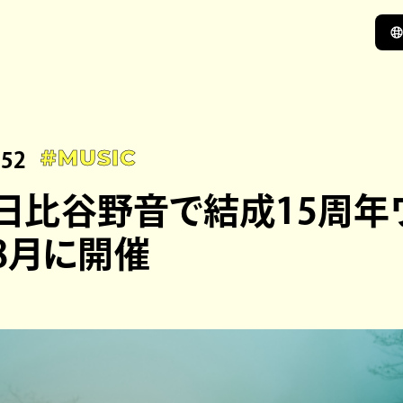
:52
#MUSIC
N、日比谷野音で結成15周
8月に開催