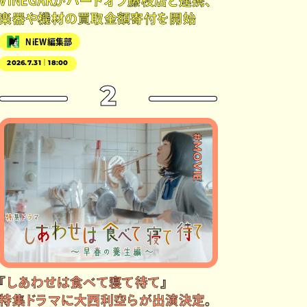
VINEGARがハードオフ藤枝店と連携、
楽器や機材の買取金額寄付を開始
NiEW編集部
2026.7.31｜18:00
2
#MOVIE
『しあわせは食べて寝て待て』
特集ドラマに大西利空らが出演決定。