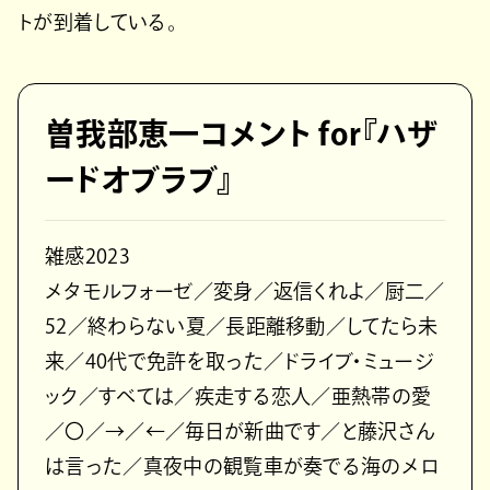
トが到着している。
曽我部恵一コメント for『ハザ
ードオブラブ』
雑感2023
メタモルフォーゼ／変身／返信くれよ／厨二／
52／終わらない夏／長距離移動／してたら未
来／40代で免許を取った／ドライブ・ミュージ
ック／すべては／疾走する恋人／亜熱帯の愛
／〇／→／←／毎日が新曲です／と藤沢さん
は言った／真夜中の観覧車が奏でる海のメロ