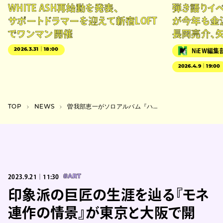
WHITE ASH再始動を発表、
弾き語りイベン
サポートドラマーを迎えて新宿LOFT
が今年も金
でワンマン開催
長岡亮介、
2026.3.31｜18:00
NiEW編集
2026.4.9｜19:00
TOP
NEWS
曽我部恵一がソロアルバム『ハザードオブラブ』を11月リリース、”まる。”含む10曲収録
2023.9.21｜11:30
#ART
印象派の巨匠の生涯を辿る『モネ
連作の情景』が東京と大阪で開