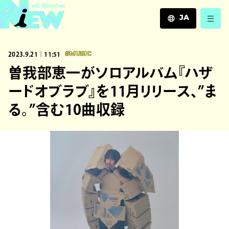
JA
JA
2023.9.21｜11:51
#MUSIC
EN
ZH
曽我部恵一がソロアルバム『ハザ
ードオブラブ』を11月リリース、”ま
る。”含む10曲収録