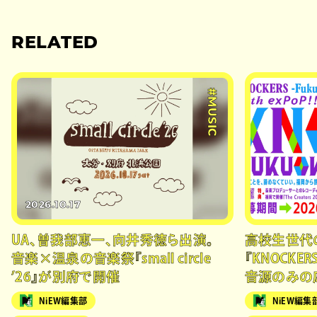
RELATED
#MUSIC
2026.10.17
UA、曽我部恵一、向井秀徳ら出演。
高校生世代
音楽×温泉の音楽祭『small circle
『KNOCK
’26』が別府で開催
音源のみの
NiEW編集部
NiEW編集