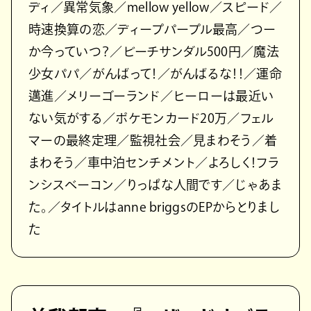
ディ／異常気象／mellow yellow／スピード／
時速換算の恋／ディープパープル最高／つー
か今っていつ？／ビーチサンダル500円／魔法
少女パパ／がんばって！／がんばるな！！／運命
邁進／メリーゴーランド／ヒーローは最近い
ない気がする／ポケモンカード20万／フェル
マーの最終定理／監視社会／見まわそう／着
まわそう／車中泊センチメント／よろしく！フラ
ンシスベーコン／りっぱな人間です／じゃあま
た。／タイトルはanne briggsのEPからとりまし
た