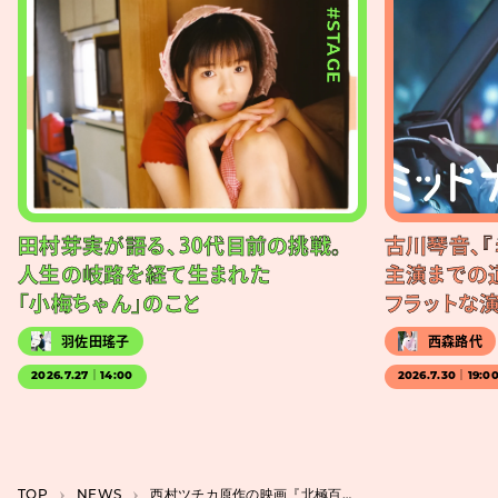
#STAGE
田村芽実が語る、30代目前の挑戦。
古川琴音、『
人生の岐路を経て生まれた
主演までの
「小梅ちゃん」のこと
フラットな
羽佐田瑤子
西森路代
2026.7.27｜14:00
2026.7.30｜19:0
TOP
NEWS
西村ツチカ原作の映画『北極百貨店のコンシェルジュさん』の第2弾キャスト発表で津田健次郎ら