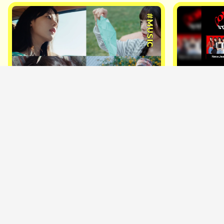
#MUSIC
2024.10.19
NewJeansはどこへ向かう？
NewJean
手作りのウサギとMIDI画面が示す、
STUDIOラ
システムからの離脱
NiEW編集
木幡徹己
2024.8.5｜12:53
2026.7.22｜18:58
RECOMMEND