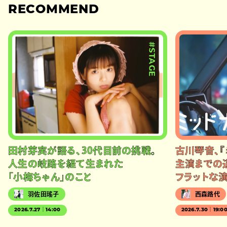
RECOMMEND
#STAGE
田村芽実が語る、30代目前の挑戦。
古川琴音、『
人生の岐路を経て生まれた
主演までの
「小梅ちゃん」のこと
フラットな
羽佐田瑤子
西森路代
2026.7.27｜14:00
2026.7.30｜19:0