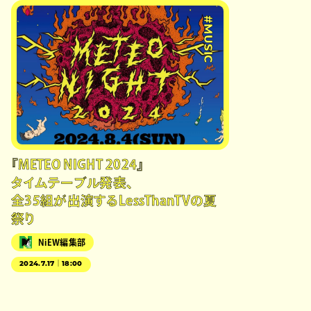
#MUSIC
『METEO NIGHT 2024』
タイムテーブル発表、
全35組が出演するLessThanTVの夏
祭り
NiEW編集部
2024.7.17｜18:00