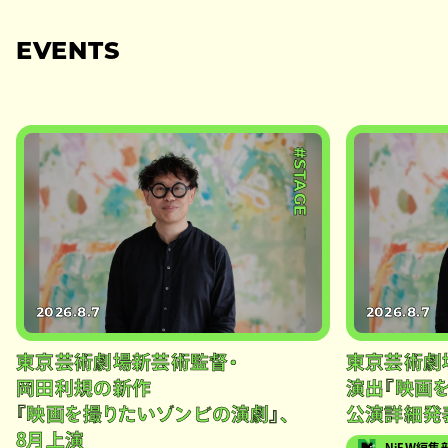
EVENTS
#STAGE
2026.8.7
2026.8.7
東京芸術劇場新芸術監督・
東京芸術劇
岡田利規の新作
演出『映画
『映画を撮りたいゾンビの演劇』、
公演詳細発
8月上演
NiEW編集