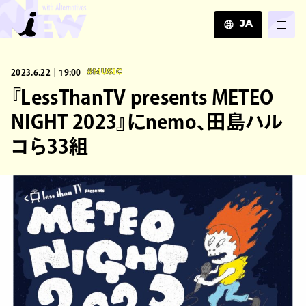
JA
JA
2023.6.22｜19:00
#MUSIC
EN
ZH
『LessThanTV presents METEO
NIGHT 2023』にnemo、田島ハル
コら33組