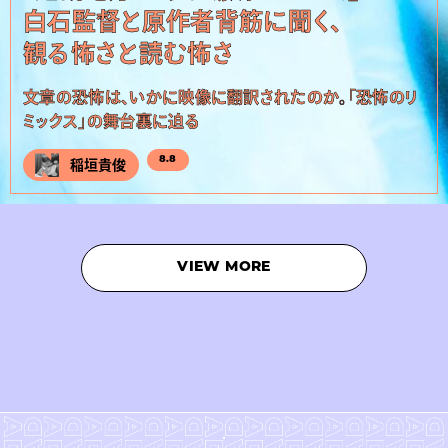
白石監督と原作者背筋に聞く、
観る怖さと読む怖さ
文章の恐怖は、いかに映像に翻訳されたのか。「恐怖のリ
ミックス」の舞台裏に迫る
8.8
稲垣貴俊
VIEW MORE