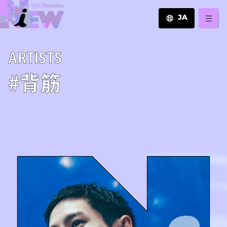
JA
JA
A­R­T­I­S­T­S
EN
ZH
#背筋