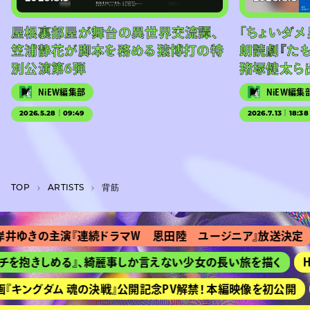
屋根裏部屋が舞台の異世界交流譚、
「ちょいダメ
笠浦静花が脚本を務める猿博打の特
朗読劇『た
別公演第6弾
猪塚健太ら
NiEW編集部
NiEW編集
2026.5.28｜09:49
2026.7.13｜18:38
TOP
A­R­T­I­S­T­S
背筋
ゆきの主演『連続ドラマＷ 恩田陸 ユージニア』放送決定
を抱きしめる』、綺麗事しか言えない少女の長い旅を描く
HI
キングダム 魂の決戦』公開記念PV解禁！ 本編映像を初公開