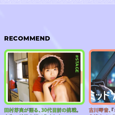
RECOMMEND
#STAGE
田村芽実が語る、30代目前の挑戦。
古川琴音、『