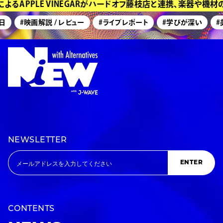
るAPPLE VINEGARがハードオフ藤枝店と連携、楽器や機材
#映画解説 / レビュー
#ライブレポート
#学びが深い
#美
NEWSLETTER
ENTER
CONTENTS