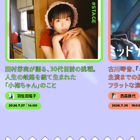
#STAGE
田村芽実が語る、30代目前の挑戦。
古川琴音、『
人生の岐路を経て生まれた
主演までの
「小梅ちゃん」のこと
フラットな
羽佐田瑤子
西森路代
2026.7.27｜14:00
2026.7.30｜19:0