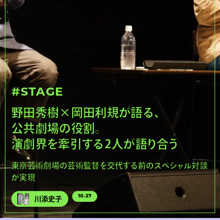
#STAGE
野田秀樹×岡田利規が語る、
公共劇場の役割。
演劇界を牽引する2人が語り合う
東京芸術劇場の芸術監督を交代する前のスペシャル対談
が実現
10.27
川添史子