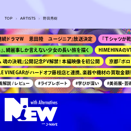
TOP
A­R­T­I­S­T­S
野田秀樹
続ドラマＷ 恩田陸 ユージニア』放送決定
『Ｔシャツが乾くま
、綺麗事しか言えない少女の長い旅を描く
HIMEHINAのV
魂の決戦』公開記念PV解禁！ 本編映像を初公開
京都『ボロフェス
E VINEGARがハードオフ藤枝店と連携、楽器や機材の買取金額
解説 / レビュー
#ライブレポート
#学びが深い
#美術展・芸術祭