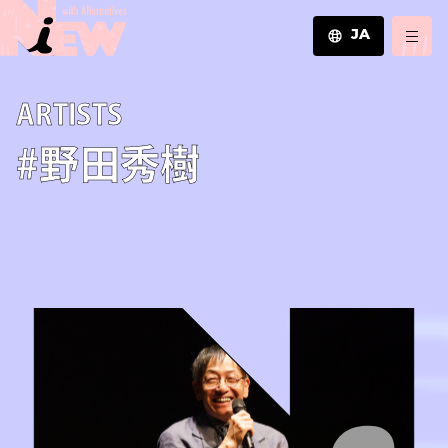
JA
JA
A­R­T­I­S­T­S
EN
ZH
#野田秀樹