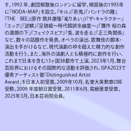
す。1992 年、劇団解散後ロンドンに留学。帰国後の1993年
に「NODA・MAP」を設立。『キル』『赤鬼』『パンドラの鐘』
『THE BEE』(原作 筒井康隆「毟りあい」)『ザ・キャラクター』
『エッグ』『逆鱗』『足跡姫～時代錯誤冬幽霊～』『贋作 桜の森
の満開の下』『フェイクスピア』『兎、波を走る』『正三角関係』
など、数々の話題作を発表。オペラの演出、歌舞伎の脚本・
演出を手がけるなど、現代演劇の枠を超えた精力的な創作
活動を行う。また、海外の演劇人とも積極的に創作を行い、
これまで日本を含む13ヶ国38都市で上演。2023年1月、舞台
芸術界におけるその国際的な活動を評価され、ISPA2023で
優秀アーティスト賞「Distinguished Artist
Award」を日本人初受賞。2009年10月、名誉大英勲章OBE
受勲。2009 年度朝日賞受賞。2011年6月、紫綬褒章受章。
2025年3月、日本芸術院会員。