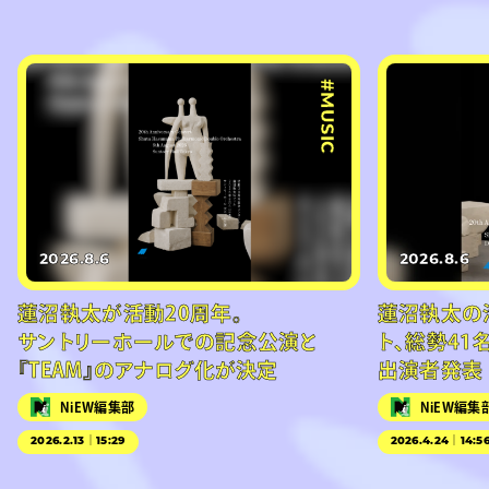
#MUSIC
2026.8.6
2026.8.6
蓮沼執太が活動20周年。
蓮沼執太の
サントリーホールでの記念公演と
ト、総勢41
『TEAM』のアナログ化が決定
出演者発表
NiEW編集部
NiEW編集
2026.2.13｜15:29
2026.4.24｜14:5