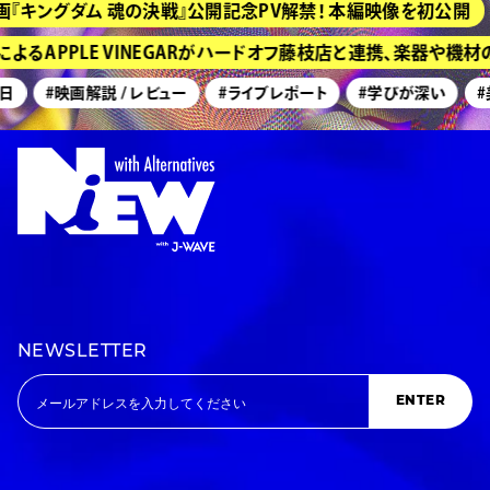
『キングダム 魂の決戦』公開記念PV解禁！ 本編映像を初公開
るAPPLE VINEGARがハードオフ藤枝店と連携、楽器や機材
#映画解説 / レビュー
#ライブレポート
#学びが深い
#美
NEWSLETTER
ENTER