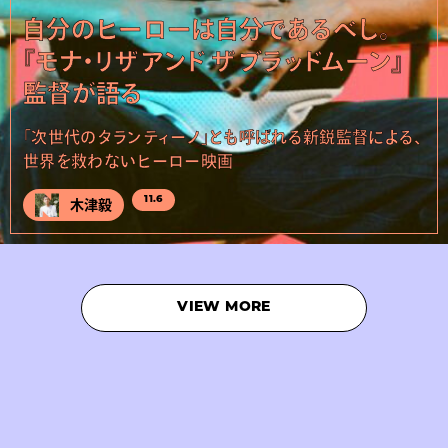
自分のヒーローは自分であるべし。
『モナ・リザ アンド ザ ブラッドムーン』
監督が語る
「次世代のタランティーノ」とも呼ばれる新鋭監督による、
世界を救わないヒーロー映画
11.6
木津毅
VIEW MORE