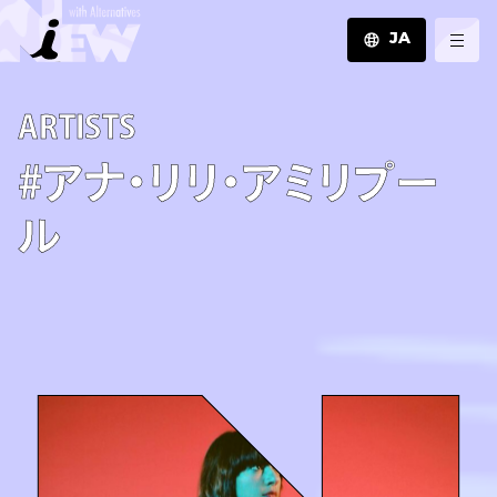
JA
JA
A­R­T­I­S­T­S
EN
ZH
#アナ・リリ・アミリプー
ル