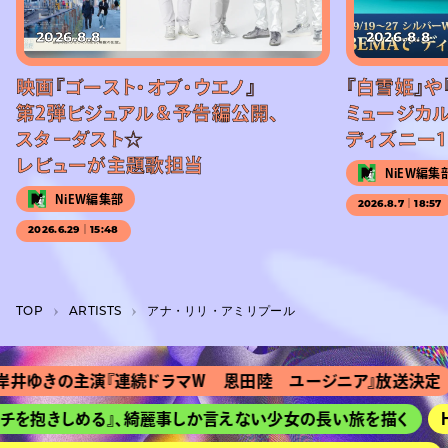
2026.8.8
2026.8.8
映画『ゴースト・オブ・ウエノ』
『白雪姫』や
第2弾ビジュアル＆予告編公開、
ミュージカル
スターダスト☆
ディズニー1
レビューが主題歌担当
NiEW編集
NiEW編集部
2026.8.7｜18:57
2026.6.29｜15:48
TOP
A­R­T­I­S­T­S
アナ・リリ・アミリプール
井ゆきの主演『連続ドラマＷ 恩田陸 ユージニア』放送決定
を抱きしめる』、綺麗事しか言えない少女の長い旅を描く
HI