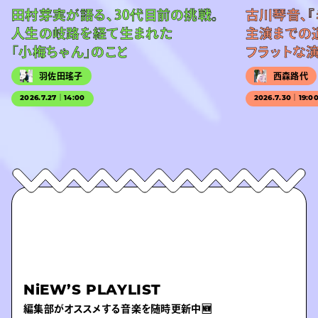
田村芽実が語る、30代目前の挑戦。
古川琴音、『
人生の岐路を経て生まれた
主演までの
「小梅ちゃん」のこと
フラットな
羽佐田瑤子
西森路代
2026.7.27｜14:00
2026.7.30｜19:0
NiEW’S PLAYLIST
編集部がオススメする音楽を随時更新中🆕