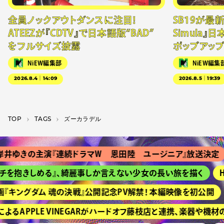
全員ノックアウトダンスに注目！
SB19が最新
ATEEZが『CDTV』で日本語版“BAD”
Simula』
をフルサイズ披露
ポップアッ
NiEW編集部
NiEW編集
2026.8.4｜14:09
2026.8.5｜19:39
TOP
T­A­G­S
ズーカラデル
ゆきの主演『連続ドラマＷ 恩田陸 ユージニア』放送決定
を抱きしめる』、綺麗事しか言えない少女の長い旅を描く
HI
キングダム 魂の決戦』公開記念PV解禁！ 本編映像を初公開
るAPPLE VINEGARがハードオフ藤枝店と連携、楽器や機材