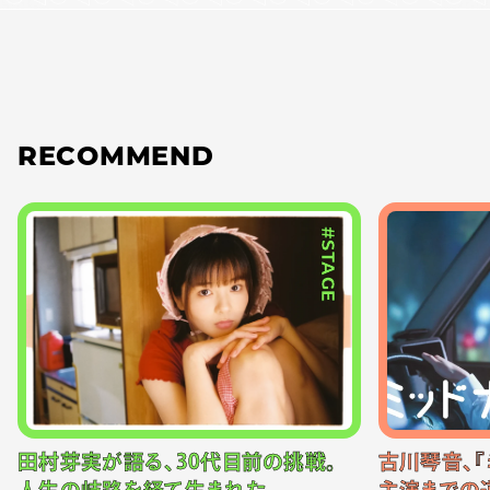
RECOMMEND
#STAGE
田村芽実が語る、30代目前の挑戦。
古川琴音、『