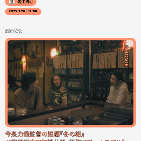
張江浩司
2025.3.26｜12:00
NEWS
#MOVIE
今泉力哉監督の短編『冬の朝』