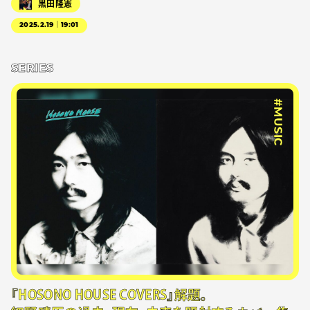
黒田隆憲
2025.2.19｜19:01
SERIES
#MUSIC
『HOSONO HOUSE COVERS』解題。