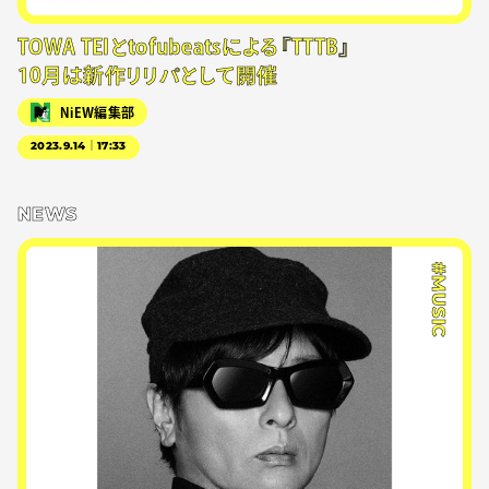
TOWA TEIとtofubeatsによる『TTTB』
10月は新作リリパとして開催
NiEW編集部
2023.9.14｜17:33
NEWS
#MUSIC