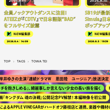
2026.8.10
2026.8.10
全員ノックアウトダンスに注目！
SB19が最新
ATEEZが『CDTV』で日本語版“BAD”
Simula』
をフルサイズ披露
ポップアッ
NiEW編集部
NiEW編集
2026.8.4｜14:09
2026.8.5｜19:39
TOP
T­A­G­S
TOWA TEI
井ゆきの主演『連続ドラマＷ 恩田陸 ユージニア』放送決定
を抱きしめる』、綺麗事しか言えない少女の長い旅を描く
H
『キングダム 魂の決戦』公開記念PV解禁！ 本編映像を初公開
るAPPLE VINEGARがハードオフ藤枝店と連携、楽器や機材