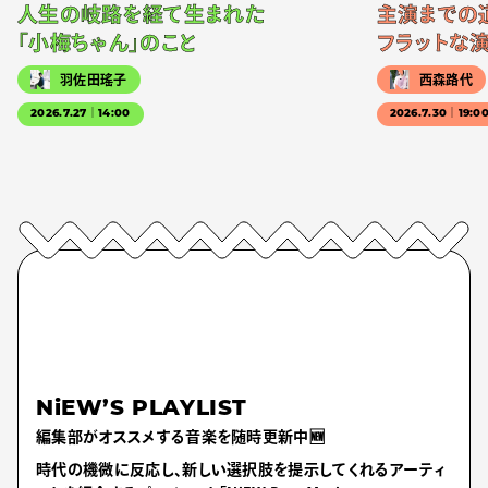
人生の岐路を経て生まれた
主演までの
「小梅ちゃん」のこと
フラットな
羽佐田瑤子
西森路代
2026.7.27｜14:00
2026.7.30｜19:0
NiEW’S PLAYLIST
編集部がオススメする音楽を随時更新中🆕
時代の機微に反応し、新しい選択肢を提示してくれるアーティ