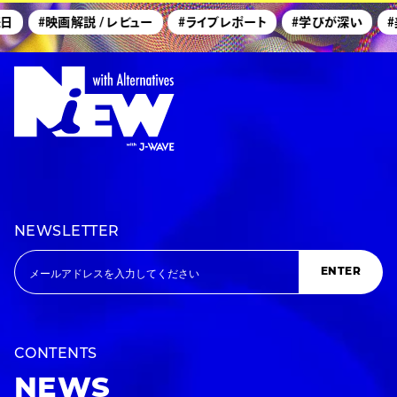
日
#映画解説 / レビュー
#ライブレポート
#学びが深い
#美
NEWSLETTER
ENTER
CONTENTS
NEWS