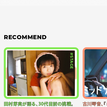
RECOMMEND
#STAGE
田村芽実が語る、30代目前の挑戦。
古川琴音、『