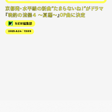
京都発・水平線の新曲”たまらないね！”がドラマ
『晩酌の流儀４ 〜夏編〜』OP曲に決定
NiEW編集部
2025.6.24｜13:09