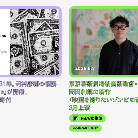
#ART
2026.8.7
81年。河村康輔の個展
東京芸術劇場新芸術監督・
-one』が開催、
岡田利規の新作
寄付
『映画を撮りたいゾンビの演
8月上演
NiEW編集部
2026.4.8｜13:17