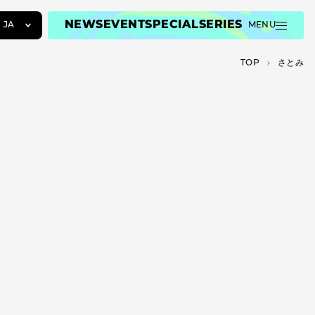
NEWS
EVENT
SPECIAL
SERIES
JA
MENU
JA
TOP
さとみ
EN
ZH