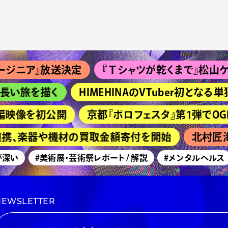
ニア』放送決定
『Ｔシャツが乾くまで』松山ケンイチ
い旅を描く
HIMEHINAのVTuber初となる単
映像を初公開
京都『ボロフェスタ』第1弾でOGRE YOU 
連携、楽器や機材の買取金額寄付を開始
北村匠海主
い
#美術展・芸術祭レポート / 解説
#メンタルヘルス
NEWSLETTER