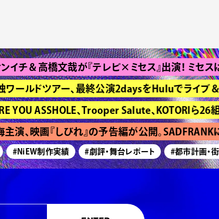
＆高橋文哉が『テレビ×ミセス』出演！ ミセスは“Bra
独ワールドツアー、最終公演2daysをHuluでライブ＆
ASSHOLE、Trooper Salute、KOTORIら26組
演、映画『しびれ』の予告編が公開。SADFRANK
#NiEW制作実績
#劇評・舞台レポート
#都市計画・街づ