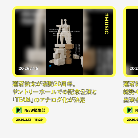
#MUSIC
2026.8.6
202
蓮沼執太が活動20周年。
蓮沼
サントリーホールでの記念公演と
総勢
『TEAM』のアナログ化が決定
出演
NiEW編集部
2026.2.13｜15:29
2026.