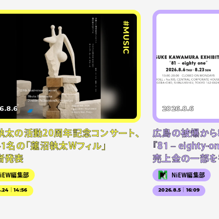
#MUSIC
6.8.6
2026.8.6
執太の活動20周年記念コンサート、
広島の被爆から
41名の「蓮沼執太Wフィル」
『81 – eighty
者発表
売上金の一部を
NiEW編集部
NiEW編集部
4.24｜14:56
2026.8.5｜16:09