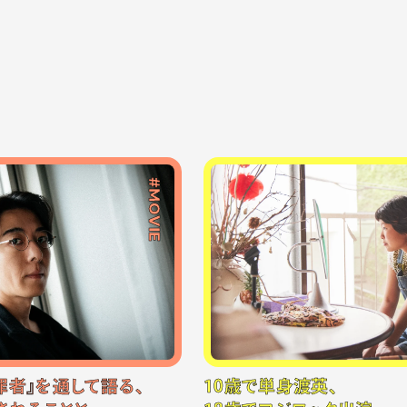
#MOVIE
罪者』を通して語る、
10歳で単身渡英、