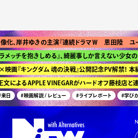
、岸井ゆきの主演『連続ドラマＷ 恩田陸 ユージ
メッチを抱きしめる』、綺麗事しか言えない少女の長
映画『キングダム 魂の決戦』公開記念PV解禁！ 本編
によるAPPLE VINEGARがハードオフ藤枝店と
日
#映画解説 / レビュー
#ライブレポート
#学びが深