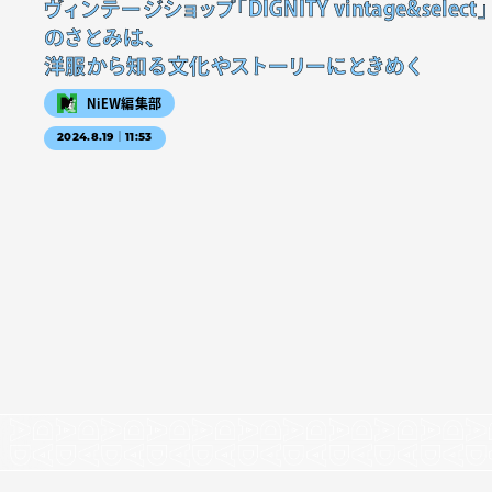
ヴィンテージショップ「DIGNITY vintage&select」
のさとみは、
洋服から知る文化やストーリーにときめく
NiEW編集部
2024.8.19｜11:53