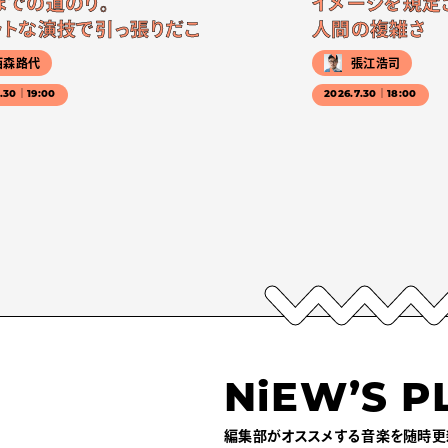
までの道のり。
イメージを規定
ットな演技で引っ張りだこ
人間の複雑さ
西森路代
張江浩司
7.30｜19:00
2026.7.30｜18:00
NiEW’S P
編集部がオススメする音楽を随時更