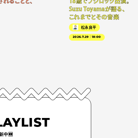
されることと、
18歳でフジロック出演。
Suzu Toyamaが語る、
これまでとその音楽
松永良平
2026.7.29｜18:00
LAYLIST
新中🆕