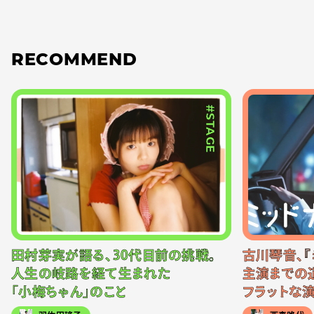
RECOMMEND
#STAGE
田村芽実が語る、30代目前の挑戦。
古川琴音、『
人生の岐路を経て生まれた
主演までの
「小梅ちゃん」のこと
フラットな