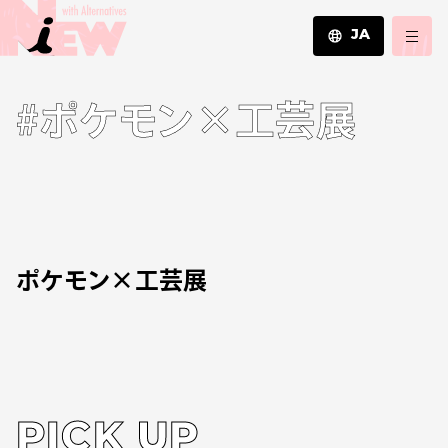
JA
JA
#ポケモン×工芸展
EN
ZH
ポケモン×工芸展
PICK UP