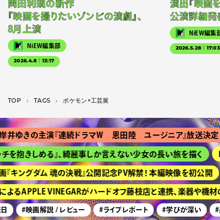
岡田利規の新作
演出『映画
『映画を撮りたいゾンビの演劇』、
公演詳細発
8月上演
NiEW編集
NiEW編集部
2026.5.28｜17:0
2026.4.8｜13:17
TOP
T­A­G­S
ポケモン×工芸展
井ゆきの主演『連続ドラマＷ 恩田陸 ユージニア』放送決定
チを抱きしめる』、綺麗事しか言えない少女の長い旅を描く
H
『キングダム 魂の決戦』公開記念PV解禁！ 本編映像を初公開
よるAPPLE VINEGARがハードオフ藤枝店と連携、楽器や機
日
#映画解説 / レビュー
#ライブレポート
#学びが深い
#