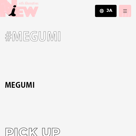
JA
JA
#MEGUMI
EN
ZH
MEGUMI
PICK UP