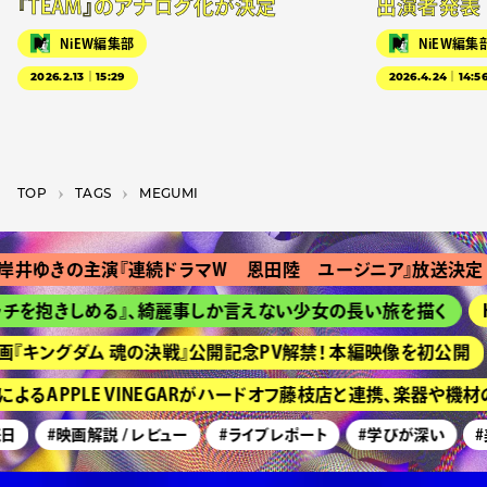
『TEAM』のアナログ化が決定
出演者発表
NiEW編集部
NiEW編集
2026.2.13｜15:29
2026.4.24｜14:5
TOP
T­A­G­S
MEGUMI
井ゆきの主演『連続ドラマＷ 恩田陸 ユージニア』放送決定
チを抱きしめる』、綺麗事しか言えない少女の長い旅を描く
H
『キングダム 魂の決戦』公開記念PV解禁！ 本編映像を初公開
るAPPLE VINEGARがハードオフ藤枝店と連携、楽器や機
日
#映画解説 / レビュー
#ライブレポート
#学びが深い
#