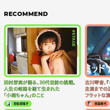
RECOMMEND
#STAGE
田村芽実が語る、30代目前の挑戦。
古川琴音、『
人生の岐路を経て生まれた
主演までの
「小梅ちゃん」のこと
フラットな
羽佐田瑤子
西森路代