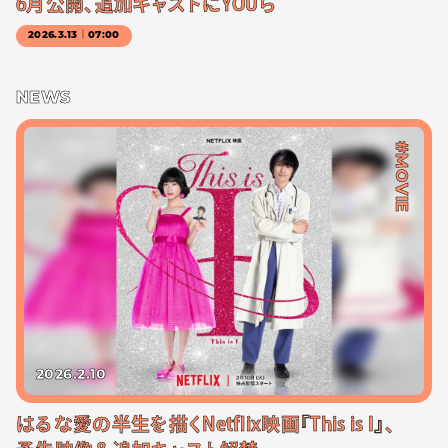
6月公開、追加キャストにYOUら
2026.3.13｜07:00
NEWS
#MOVIE
2026.2.10
はるな愛の半生を描くNetflix映画『This is I』、