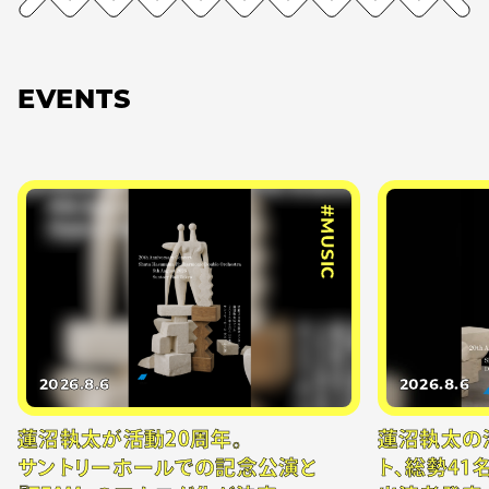
EVENTS
#MUSIC
2026.8.6
2026.8.6
蓮沼執太が活動20周年。
蓮沼執太の
サントリーホールでの記念公演と
ト、総勢41