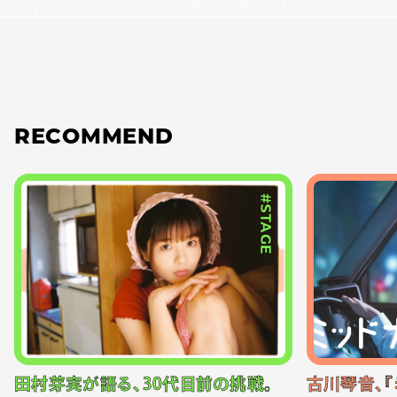
RECOMMEND
#STAGE
田村芽実が語る、30代目前の挑戦。
古川琴音、『