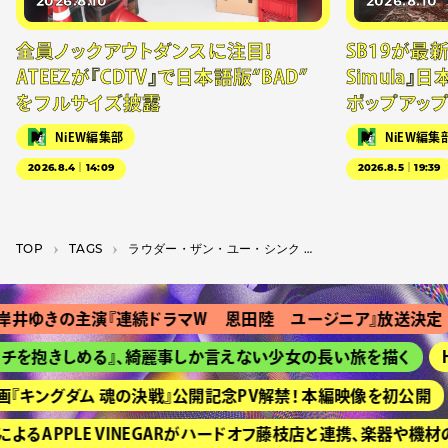
2026.8.10
2026.8.10
全員ノックアウトダンスに注目！
SB19が最新
ATEEZが『CDTV』で日本語版“BAD”
Simula』
をフルサイズ披露
ポップアッ
NiEW編集部
NiEW編集
2026.8.4｜14:09
2026.8.5｜19:39
TOP
T­A­G­S
ラウダー・ザン・ユー・シンク ギャリー・ヤングとペイヴメントの物語
井ゆきの主演『連続ドラマＷ 恩田陸 ユージニア』放送決定
チを抱きしめる』、綺麗事しか言えない少女の長い旅を描く
H
『キングダム 魂の決戦』公開記念PV解禁！ 本編映像を初公開
るAPPLE VINEGARがハードオフ藤枝店と連携、楽器や機