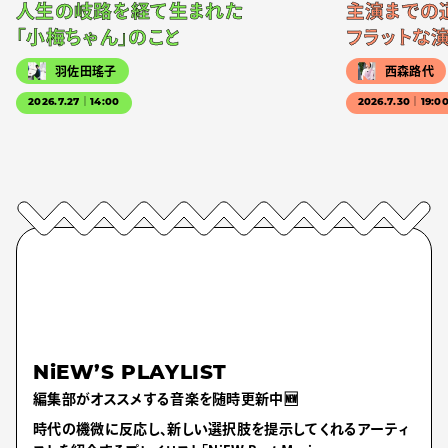
人生の岐路を経て生まれた
主演までの
「小梅ちゃん」のこと
フラットな
羽佐田瑤子
西森路代
2026.7.27｜14:00
2026.7.30｜19:0
NiEW’S PLAYLIST
編集部がオススメする音楽を随時更新中🆕
時代の機微に反応し、新しい選択肢を提示してくれるアーティ