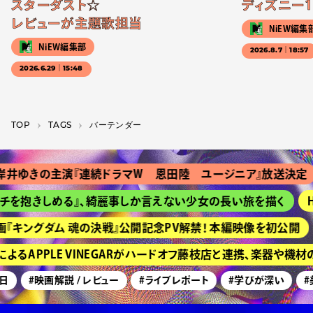
スターダスト☆
ディズニー1
レビューが主題歌担当
NiEW編集
NiEW編集部
2026.8.7｜18:57
2026.6.29｜15:48
TOP
T­A­G­S
バーテンダー
井ゆきの主演『連続ドラマＷ 恩田陸 ユージニア』放送決定
を抱きしめる』、綺麗事しか言えない少女の長い旅を描く
H
『キングダム 魂の決戦』公開記念PV解禁！ 本編映像を初公開
るAPPLE VINEGARがハードオフ藤枝店と連携、楽器や機材
日
#映画解説 / レビュー
#ライブレポート
#学びが深い
#美