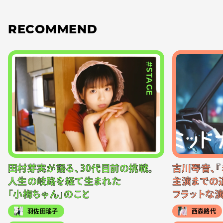
RECOMMEND
#STAGE
田村芽実が語る、30代目前の挑戦。
古川琴音、『
人生の岐路を経て生まれた
主演までの
「小梅ちゃん」のこと
フラットな
羽佐田瑤子
西森路代