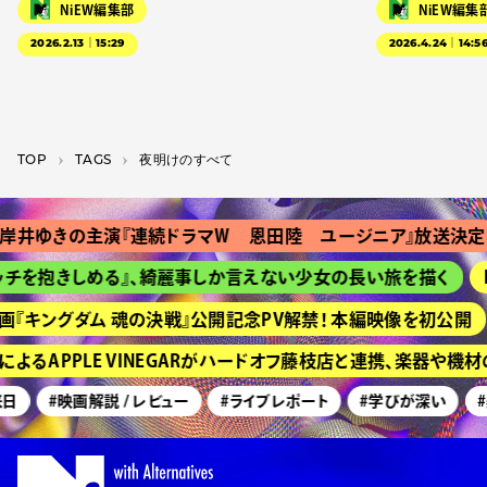
NiEW編集部
NiEW編集
2026.2.13｜15:29
2026.4.24｜14:5
TOP
T­A­G­S
夜明けのすべて
岸井ゆきの主演『連続ドラマＷ 恩田陸 ユージニア』放送決定
チを抱きしめる』、綺麗事しか言えない少女の長い旅を描く
H
『キングダム 魂の決戦』公開記念PV解禁！ 本編映像を初公開
よるAPPLE VINEGARがハードオフ藤枝店と連携、楽器や機
日
#映画解説 / レビュー
#ライブレポート
#学びが深い
#