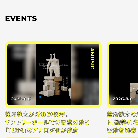
EVENTS
#MUSIC
2026.8.6
2026.8.6
蓮沼執太が活動20周年。
蓮沼執太の
サントリーホールでの記念公演と
ト、総勢41
『TEAM』のアナログ化が決定
出演者発表