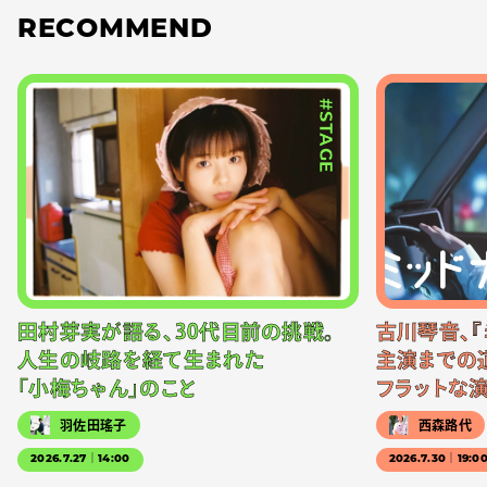
RECOMMEND
#STAGE
田村芽実が語る、30代目前の挑戦。
古川琴音、『
人生の岐路を経て生まれた
主演までの
「小梅ちゃん」のこと
フラットな
羽佐田瑤子
西森路代
2026.7.27｜14:00
2026.7.30｜19:0