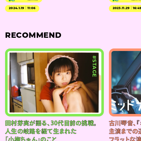
2024.1.19｜11:06
2023.11.29｜16:4
RECOMMEND
#STAGE
田村芽実が語る、30代目前の挑戦。
古川琴音、『
人生の岐路を経て生まれた
主演までの
「小梅ちゃん」のこと
フラットな