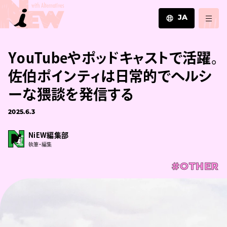
JA
JA
YouTubeやポッドキャストで活躍。
EN
ZH
佐伯ポインティは日常的でヘルシ
ーな猥談を発信する
2025.6.3
NiEW編集部
執筆・編集
#OTHER