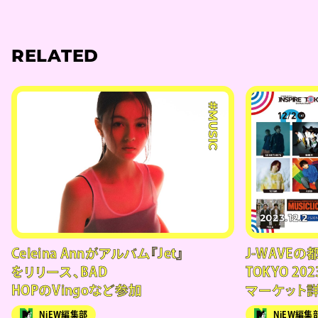
RELATED
#MUSIC
2023.12.2
Celeina Annがアルバム『Jet』
J-WAVEの
をリリース、BAD
TOKYO 202
HOPのVingoなど参加
マーケット
NiEW編集部
NiEW編集