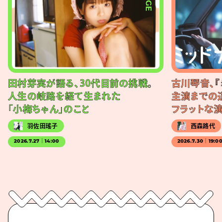
田村芽実が語る、30代目前の挑戦。
古川琴音、『
人生の岐路を経て生まれた
主演までの
「小梅ちゃん」のこと
フラットな
羽佐田瑤子
西森路代
2026.7.27｜14:00
2026.7.30｜19:0