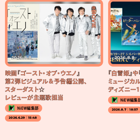
#MOVIE
2026.8.8
2026.8.8
映画『ゴースト・オブ・ウエノ』
『白雪姫』や
第2弾ビジュアル＆予告編公開、
ミュージカル
スターダスト☆
ディズニー1
レビューが主題歌担当
NiEW編集
NiEW編集部
2026.8.7｜18:57
2026.6.29｜15:48