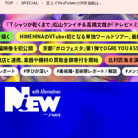
TOP
SPECIAL
芸人でYouTuberの沖田遊戯は、『古畑任三郎』をきっかけに作品を語り始めた
Ｔシャツが乾くまで』松山ケンイチ＆高橋文哉が『テレビ×ミセス』出演！ 
HIMEHINAのVTuber初となる単独ワールドツアー、最終公
映像を初公開
京都『ボロフェスタ』第1弾でOGRE YOU ASSHOLE、
枝店と連携、楽器や機材の買取金額寄付を開始
北村匠海主演、映
ート
#学びが深い
#美術展・芸術祭レポート / 解説
#メンタル