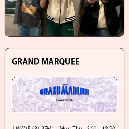
GRAND MARQUEE
J-WAVE （81.3FM） Mon-Thu 16:00 – 18:50