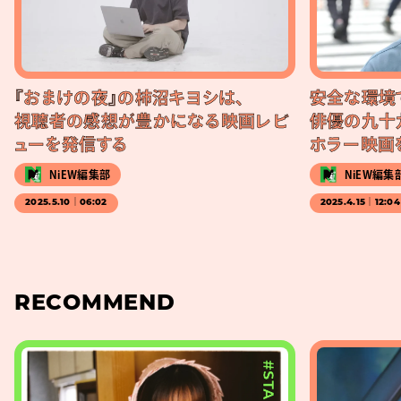
『おまけの夜』の柿沼キヨシは、
安全な環境
視聴者の感想が豊かになる映画レビ
俳優の九十
ューを発信する
ホラー映画
NiEW編集部
NiEW編集
2025.5.10｜06:02
2025.4.15｜12:04
RECOMMEND
#STAGE