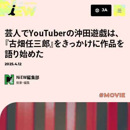
JA
JA
芸人でYouTuberの沖田遊戯は、
EN
ZH
『古畑任三郎』をきっかけに作品を
語り始めた
2025.4.12
NiEW編集部
執筆・編集
#MOVIE