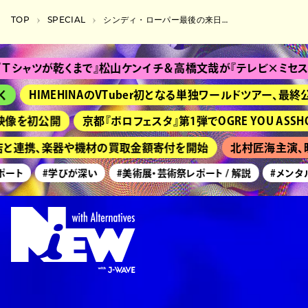
TOP
SPECIAL
シンディ・ローパー最後の来日。フェアウェルの前に知っておきたいこと
ツが乾くまで』松山ケンイチ＆高橋文哉が『テレビ×ミセス』出演！ ミセ
HIMEHINAのVTuber初となる単独ワールドツアー、最終公演2
を初公開
京都『ボロフェスタ』第1弾でOGRE YOU ASSHOLE、Tr
店と連携、楽器や機材の買取金額寄付を開始
北村匠海主演、映画
ト
#学びが深い
#美術展・芸術祭レポート / 解説
#メンタルヘ