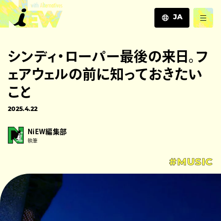
JA
JA
シンディ・ローパー最後の来日。フ
EN
ZH
ェアウェルの前に知っておきたい
こと
2025.4.22
NiEW編集部
執筆
#MUSIC