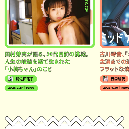
#STAGE
田村芽実が語る、30代目前の挑戦。
古川琴音、『
人生の岐路を経て生まれた
主演までの
「小梅ちゃん」のこと
フラットな
羽佐田瑤子
西森路代
2026.7.27｜14:00
2026.7.30｜19:0