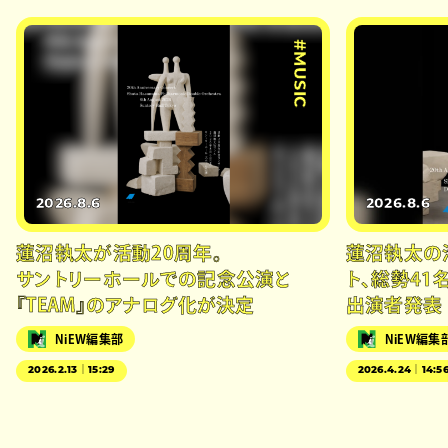
#MUSIC
2026.8.6
2026.8.6
蓮沼執太が活動20周年。
蓮沼執太の
サントリーホールでの記念公演と
ト、総勢41
『TEAM』のアナログ化が決定
出演者発表
NiEW編集部
NiEW編集
2026.2.13｜15:29
2026.4.24｜14:5