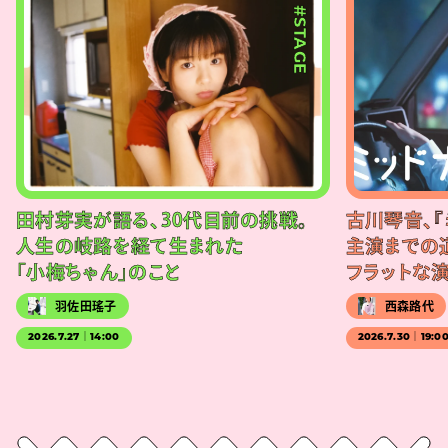
#STAGE
田村芽実が語る、30代目前の挑戦。
古川琴音、『
人生の岐路を経て生まれた
主演までの
「小梅ちゃん」のこと
フラットな
羽佐田瑤子
西森路代
2026.7.27｜14:00
2026.7.30｜19:0