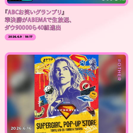
『ABCお笑いグランプリ』
準決勝がABEMAで生放送、
ダウ90000ら40組進出
2026.6.9｜18:17
#OTHER
2026.6.16