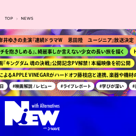
TOP
NEWS
の主演『連続ドラマＷ 恩田陸 ユージニア』放送決定
『Ｔシ
きしめる』、綺麗事しか言えない少女の長い旅を描く
HIMEH
グダム 魂の決戦』公開記念PV解禁！ 本編映像を初公開
京都『
PPLE VINEGARがハードオフ藤枝店と連携、楽器や機材の買
#映画解説 / レビュー
#ライブレポート
#学びが深い
#美術展