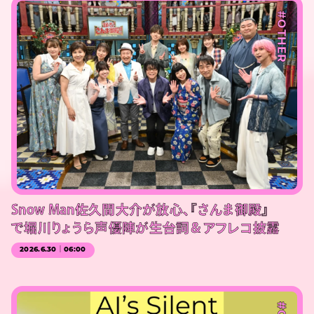
#OTHER
Snow Man佐久間大介が放心、『さんま御殿』
で堀川りょうら声優陣が生台詞＆アフレコ披露
2026.6.30｜06:00