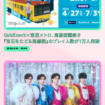
2026.4.27
QuizKnock×東京メトロ、周遊型謎解き
『宝石をたどる路線図』のプレイ人数が1万人突破
2026.6.16｜16:09
#OTHER