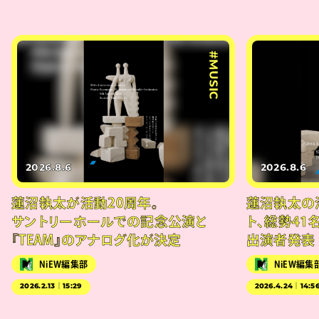
#MUSIC
2026.8.6
2026.8.6
蓮沼執太が活動20周年。
蓮沼執太の
サントリーホールでの記念公演と
ト、総勢41
『TEAM』のアナログ化が決定
出演者発表
NiEW編集部
NiEW編集
2026.2.13｜15:29
2026.4.24｜14:5