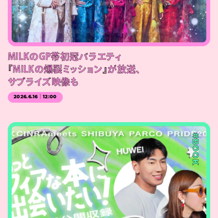
M!LKのGP帯初冠バラエティ
『M!LKの爆裂ミッション』が放送、
サプライズ映像も
2026.6.16｜12:00
#BOOK