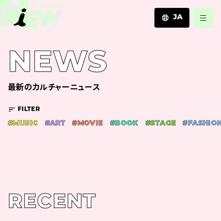
JA
JA
NEWS
EN
ZH
最新のカルチャーニュース
FILTER
#MUSIC
#ART
#MOVIE
#BOOK
#STAGE
#FASHIO
RECENT