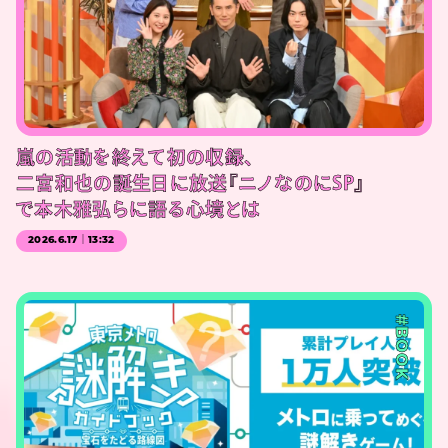
嵐の活動を終えて初の収録、
二宮和也の誕生日に放送『ニノなのにSP』
で本木雅弘らに語る心境とは
2026.6.17｜13:32
#BOOK