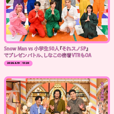
Snow Man vs 小学生50人『それスノSP』
でプレゼンバトル、しなこの密着VTRもOA
2026.6.19｜13:20
#OTHER