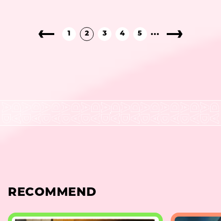
1
2
3
4
5
RECOMMEND