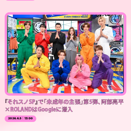
#OTHER
『それスノSP』で「未成年の主張」第5弾、阿部亮平
×ROLANDはGoogleに潜入
2026.6.5｜13:00