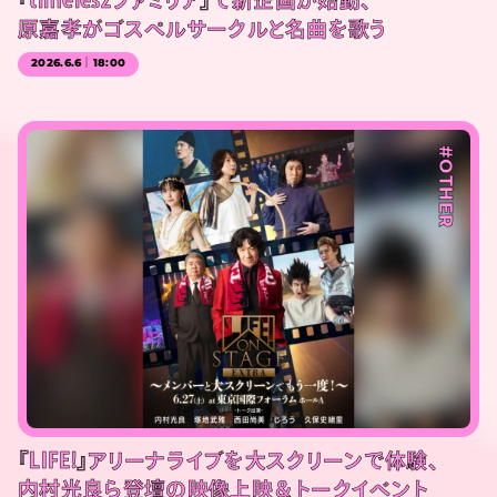
『timeleszファミリア』で新企画が始動、
原嘉孝がゴスペルサークルと名曲を歌う
2026.6.6｜18:00
#OTHER
『LIFE!』アリーナライブを大スクリーンで体験、
内村光良ら登壇の映像上映＆トークイベント