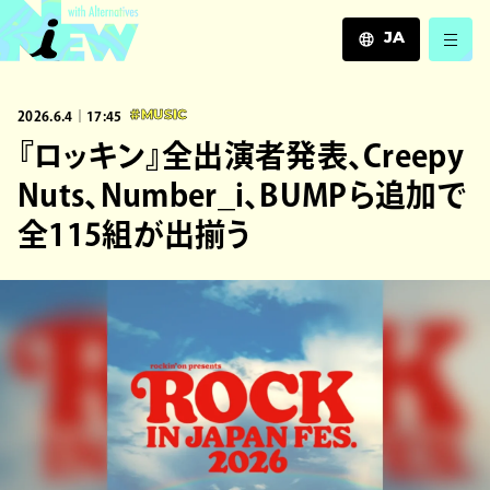
JA
JA
2026.6.4｜17:45
#MUSIC
EN
ZH
『ロッキン』全出演者発表、Creepy
Nuts、Number_i、BUMPら追加で
全115組が出揃う