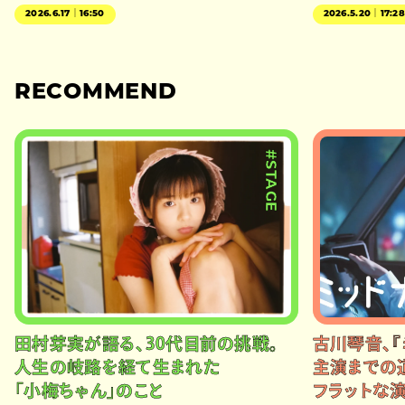
2026.6.17｜16:50
2026.5.20｜17:2
RECOMMEND
#STAGE
田村芽実が語る、30代目前の挑戦。
古川琴音、『
人生の岐路を経て生まれた
主演までの
「小梅ちゃん」のこと
フラットな