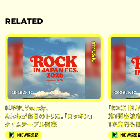
RELATED
#MUSIC
2026.9.12
2026.9.12
BUMP、Vaundy、
『ROCK IN J
Adoらが各日のトリに。『ロッキン』
第1弾出演者
タイムテーブル発表
1次先行も
NiEW編集部
NiEW編集