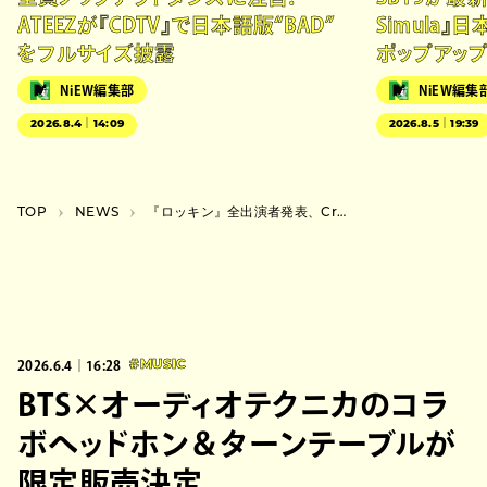
ATEEZが『CDTV』で日本語版“BAD”
Simula』
をフルサイズ披露
ポップアッ
NiEW編集部
NiEW編集
2026.8.4｜14:09
2026.8.5｜19:39
TOP
NEWS
『ロッキン』全出演者発表、Creepy Nuts、Number_i、BUMPら追加で全115組が出揃う
2026.6.4｜16:28
#MUSIC
BTS×オーディオテクニカのコラ
ボヘッドホン＆ターンテーブルが
限定販売決定