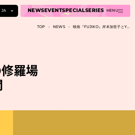
NEWS
EVENT
SPECIAL
SERIES
JA
MENU
JA
TOP
NEWS
映画『FUJIKO』岸本加世子とYOUの修羅場シーンを収めたメイキング映像公開
EN
ZH
の修羅場
開