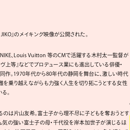
UJIKO』のメイキング映像が公開された。
VやNIKE、Louis Vuitton 等のCMで活躍する木村太一監督が
x『ラヴ上等』などでプロデュース業にも進出している俳優・
めた同作。1970年代から80年代の静岡を舞台に、激しい時代
難を乗り越えながらも力強く人生を切り拓こうとする女性
いる。
るのは片山友希。富士子から理不尽に子どもを奪おうとす
けん気の強い富士子の母・千代役を岸本加世子が演じるほ