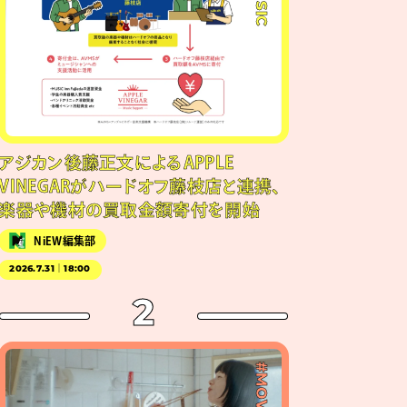
アジカン後藤正文によるAPPLE
VINEGARがハードオフ藤枝店と連携、
楽器や機材の買取金額寄付を開始
NiEW編集部
2026.7.31｜18:00
2
#MOVIE