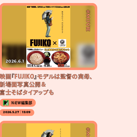
#MOVIE
2026.6.1
映画『FUJIKO』モデルは監督の実母、
新場面写真公開＆
富士そばタイアップも
NiEW編集部
2026.5.27｜15:09