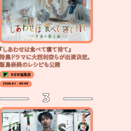
『しあわせは食べて寝て待て』
特集ドラマに大西利空らが出演決定。
飯島奈美のレシピも公開
NiEW編集部
2026.8.1｜08:00
3
#MOVIE