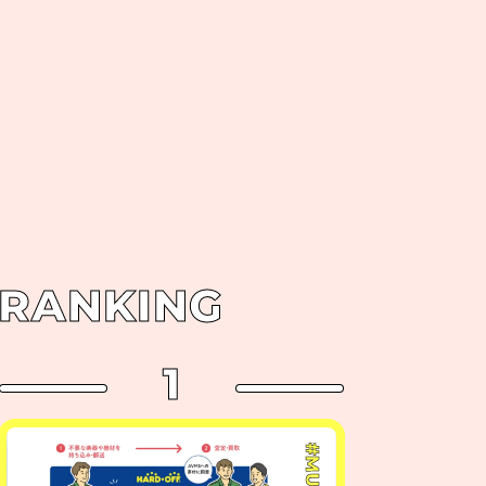
RANKING
1
#MUSIC