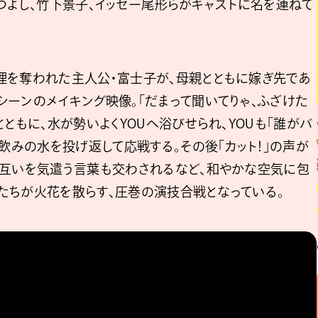
じきつよし、竹下景子、イッセー尾形らがキャストに名を連ねて
理を奪われた主人公・富士子が、母親とともに嫁ぎ先であ
ーンのメイキング映像。「だまって聞いてりゃ、ふざけた
ともに、水が勢いよくYOUへ浴びせられ、YOUも「誰がバ
湯飲みの水を投げ返して応戦する。その後「カット！」の声が
、互いを気遣う言葉も交わされるなど、和やかな空気に包
たちが火花を散らす、圧巻の演技合戦となっている。