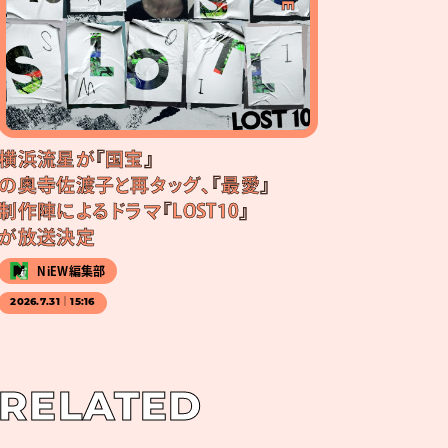
横浜流星が『国宝』
の奥寺佐渡子と再タッグ、『最愛』
制作陣によるドラマ『LOST10』
が放送決定
NiEW編集部
2026.7.31｜15:16
RELATED