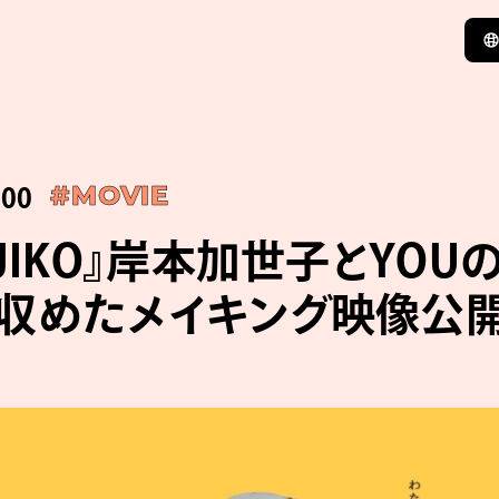
:00
#MOVIE
JIKO』岸本加世子とYOU
収めたメイキング映像公