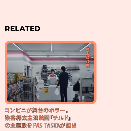
RELATED
#MOVIE
コンビニが舞台のホラー。
染谷将太主演映画『チルド』
の主題歌をPAS TASTAが担当