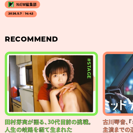
NiEW編集部
2026.5.7｜14:42
RECOMMEND
#STAGE
田村芽実が語る、30代目前の挑戦。
古川琴音、『
人生の岐路を経て生まれた
主演までの