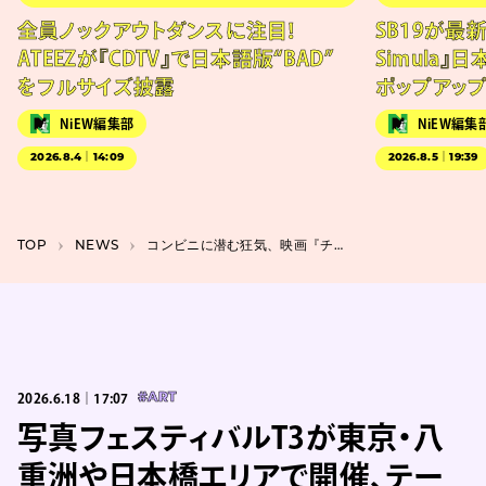
全員ノックアウトダンスに注目！
SB19が最新
ATEEZが『CDTV』で日本語版“BAD”
Simula』
をフルサイズ披露
ポップアッ
NiEW編集部
NiEW編集
2026.8.4｜14:09
2026.8.5｜19:39
TOP
NEWS
コンビニに潜む狂気、映画『チルド』キャラクタービジュアルの「不穏な眼差し」
2026.6.18｜17:07
#ART
写真フェスティバルT3が東京・八
重洲や日本橋エリアで開催、テー