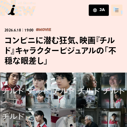
JA
JA
2026.6.18｜19:00
#MOVIE
EN
ZH
コンビニに潜む狂気、映画『チル
ド』キャラクタービジュアルの「不
穏な眼差し」