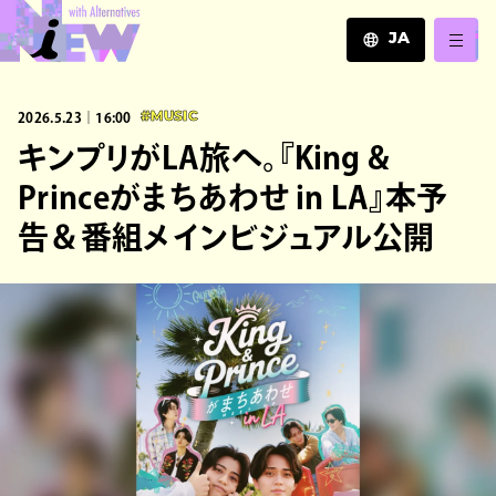
JA
JA
2026.5.23｜16:00
#MUSIC
EN
ZH
キンプリがLA旅へ。『King &
Princeがまちあわせ in LA』本予
告＆番組メインビジュアル公開