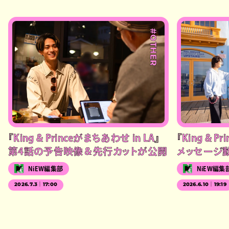
#OTHER
『King & Princeがまちあわせ in LA』
『King & P
第4話の予告映像＆先行カットが公開
メッセージ
NiEW編集部
NiEW編集
2026.7.3｜17:00
2026.6.10｜19:19