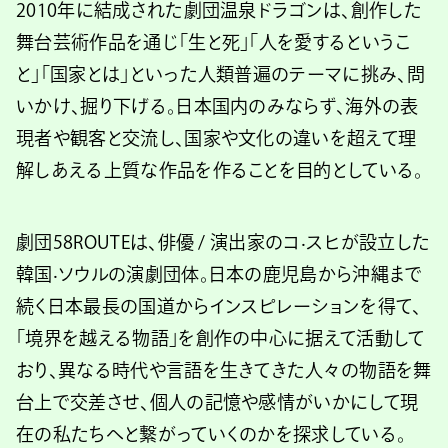
2010年に結成された劇団温泉ドラゴンは、創作した
舞台芸術作品を通じ「⽣と死」「⼈を愛するというこ
と」「国家とは」といった⼈類普遍のテーマに挑み、問
いかけ、掘り下げる。⽇本国内のみならず、海外の表
現者や観客と交流し、国家や⽂化の違いを超えて理
解しあえる上質な作品を作ることを⽬的としている。
劇団58ROUTEは、俳優 / 演出家のコ‧スヒが設⽴した
韓国‧ソウルの演劇団体。⽇本の⿅児島から沖縄まで
続く⽇本最⻑の国道からインスピレーションを得て、
「境界を越える物語」を創作の中⼼に据えて活動して
おり、異なる時代や⾔語を⽣きてきた⼈々の物語を舞
台上で交差させ、個⼈の記憶や感情がいかにして現
在の私たちへと繋がっていくのかを探求している。