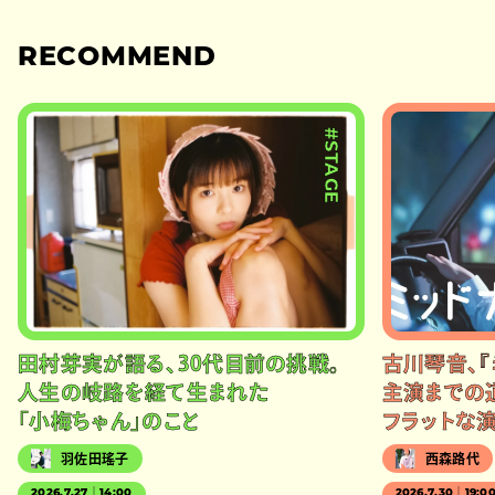
RECOMMEND
#STAGE
田村芽実が語る、30代目前の挑戦。
古川琴音、『
人生の岐路を経て生まれた
主演までの
「小梅ちゃん」のこと
フラットな
羽佐田瑤子
西森路代
2026.7.27｜14:00
2026.7.30｜19:0