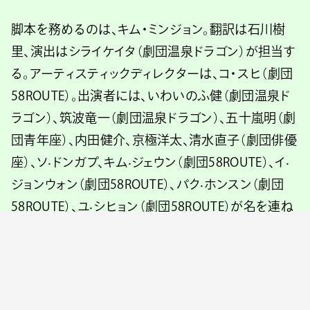
脚本を務めるのは、キム・ミンジョン。翻訳は石川樹
里、演出はシライケイタ（劇団温泉ドラゴン）が担当す
る。アーティスティックディレクターは、コ・スヒ（劇団
58ROUTE）。出演者には、いわいのふ健（劇団温泉ド
ラゴン）、筑波⻯⼀（劇団温泉ドラゴン）、五⼗嵐明（劇
団⻘年座）、内⽥健介、京極洋太、清⽔直⼦（劇団俳優
座）、ソ‧ドンガプ、キム‧ジェウン（劇団58ROUTE）、イ‧
ジョンウォン（劇団58ROUTE）、パク‧ホンスン（劇団
58ROUTE）、ユ‧シヒョン（劇団58ROUTE）が名を連ね
ている。
同公演は日韓両国の言語で上演されるほか、すべて
の回において、日本語、韓国語の舞台上字幕が実施