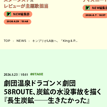
レビューが主題歌担当
NiEW編集
NiEW編集部
2026.8.7｜18:57
2026.6.29｜15:48
TOP
NEWS
キンプリがLA旅へ。『King & Princeがまちあわせ in LA』本予告＆番組メインビジュアル公開
2026.5.23｜10:51
#STAGE
劇団温泉ドラゴン×劇団
58ROUTE、炭鉱の水没事故を描く
『長生炭鉱――生きたかった』