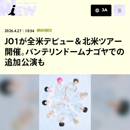
JA
JA
2026.4.27｜10:54
#MUSIC
EN
ZH
JO1が全米デビュー＆北米ツアー
開催。バンテリンドームナゴヤでの
追加公演も