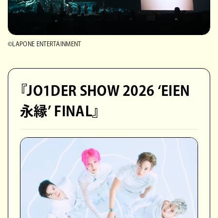
©LAPONE ENTERTAINMENT
『JO1DER SHOW 2026 ‘EIEN
永縁’ FINAL』