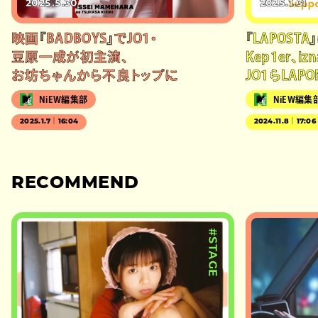
2025.5.30
2025.1.31
映画『BADBOYS』でJO1・
『LAPOSTA
豆原一成が初主演、
Kep1er、i
お坊ちゃんから不良トップに
JO1らLAP
NiEW編集部
NiEW編集
2025.1.7｜16:04
2024.11.8｜17:06
RECOMMEND
#STAGE