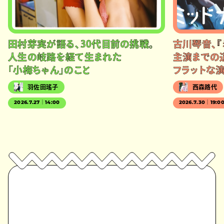
田村芽実が語る、30代目前の挑戦。
古川琴音、『
人生の岐路を経て生まれた
主演までの
「小梅ちゃん」のこと
フラットな
羽佐田瑤子
西森路代
2026.7.27｜14:00
2026.7.30｜19:0