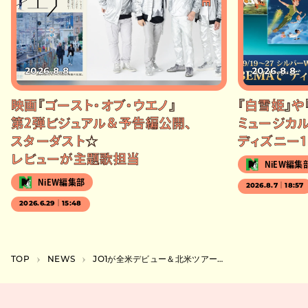
2026.8.8
2026.8.8
映画『ゴースト・オブ・ウエノ』
『白雪姫』や
第2弾ビジュアル＆予告編公開、
ミュージカル
スターダスト☆
ディズニー1
レビューが主題歌担当
NiEW編集
NiEW編集部
2026.8.7｜18:57
2026.6.29｜15:48
TOP
NEWS
JO1が全米デビュー＆北米ツアー開催。バンテリンドームナゴヤでの追加公演も