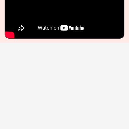
『ブルームーン』
監督：リチャード・リンクレイター
脚本：ロバート・キャプロウ
出演：イーサン・ホーク マーガレット・クアリ
ー ボビー・カナヴェイル アンドリュー・スコ
ット