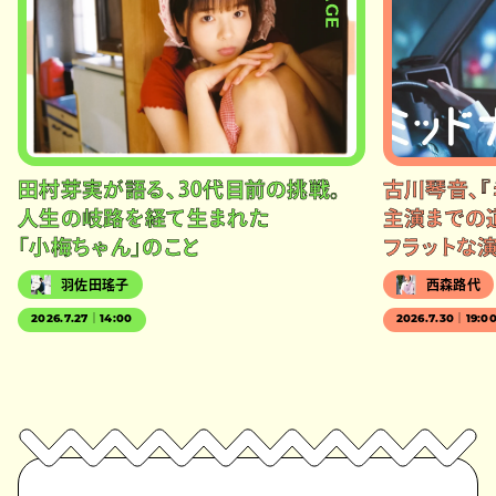
田村芽実が語る、30代目前の挑戦。
古川琴音、『
人生の岐路を経て生まれた
主演までの
「小梅ちゃん」のこと
フラットな
羽佐田瑤子
西森路代
2026.7.27｜14:00
2026.7.30｜19:0