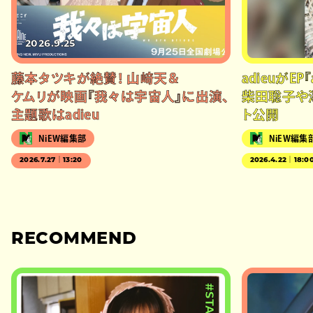
2026.9.25
藤本タツキが絶賛！ 山﨑天＆
adieuがEP
ケムリが映画『我々は宇宙人』に出演、
柴田聡子や
主題歌はadieu
ト公開
NiEW編集部
NiEW編集
2026.7.27｜13:20
2026.4.22｜18:0
RECOMMEND
#STAGE