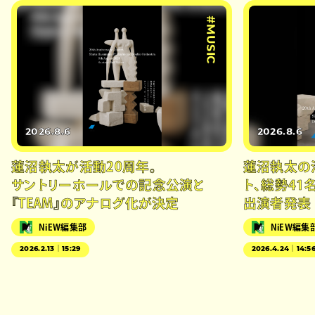
#MUSIC
2026.8.6
2026.8.6
蓮沼執太が活動20周年。
蓮沼執太の
サントリーホールでの記念公演と
ト、総勢41
『TEAM』のアナログ化が決定
出演者発表
NiEW編集部
NiEW編集
2026.2.13｜15:29
2026.4.24｜14:5