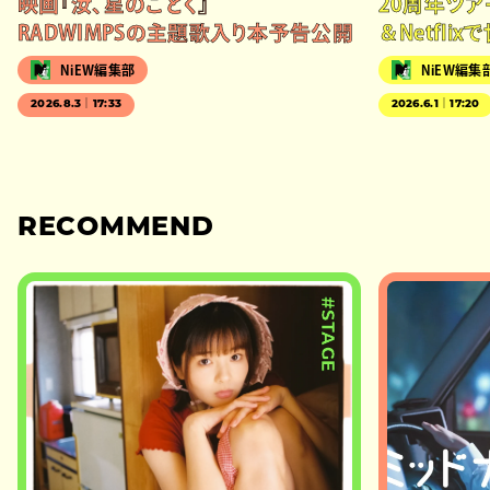
映画『汝、星のごとく』
20周年ツ
RADWIMPSの主題歌入り本予告公開
＆Netfli
NiEW編集部
NiEW編集
2026.8.3｜17:33
2026.6.1｜17:20
RECOMMEND
#STAGE