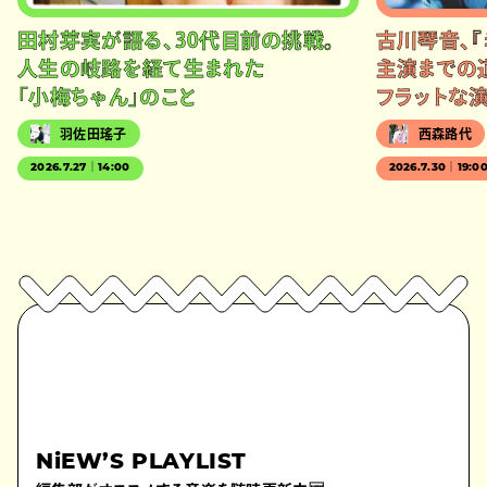
田村芽実が語る、30代目前の挑戦。
古川琴音、『
人生の岐路を経て生まれた
主演までの
「小梅ちゃん」のこと
フラットな
羽佐田瑤子
西森路代
2026.7.27｜14:00
2026.7.30｜19:0
NiEW’S PLAYLIST