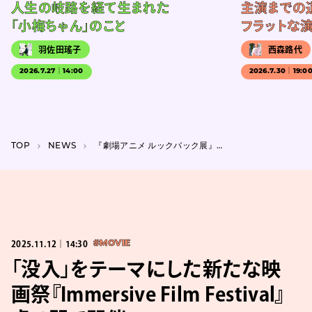
人生の岐路を経て生まれた
主演までの
「小梅ちゃん」のこと
フラットな
羽佐田瑤子
西森路代
2026.7.27｜14:00
2026.7.30｜19:0
TOP
NEWS
『劇場アニメ ルックバック展』詳細発表、押山監督による描きおろしイラストの展示も決定
2025.11.12｜14:30
#MOVIE
「没入」をテーマにした新たな映
画祭『Immersive Film Festival』