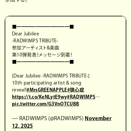
■━━━━━━━━━━━■
Dear Jubilee
-RADWIMPS TRIBUTE-
参加アーティスト&楽曲
第10弾発表！メッセージ到着！
■━━━━━━━━━━━■
[Dear Jubilee -RADWIMPS TRIBUTE-]
10th participating artist & song
reveal!
#MrsGREENAPPLE
#狭心症
https://t.co/KeNLytE9wy
#RADWIMPS
…
pic.twitter.com/G3VnOTCUBB
— RADWIMPS (@RADWIMPS)
November
12, 2025