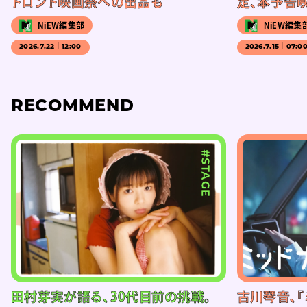
トロント映画祭への出品も
定、本予告
NiEW編集部
NiEW編集
2026.7.22｜12:00
2026.7.15｜07:0
RECOMMEND
#STAGE
田村芽実が語る、30代目前の挑戦。
古川琴音、『