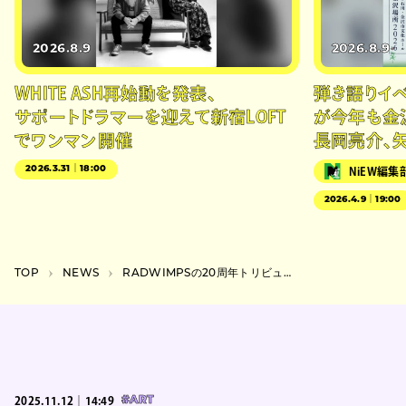
2026.8.9
2026.8.9
WHITE ASH再始動を発表、
弾き語りイベン
サポートドラマーを迎えて新宿LOFT
が今年も金
でワンマン開催
長岡亮介、
2026.3.31｜18:00
NiEW編集
2026.4.9｜19:00
TOP
NEWS
RADWIMPSの20周年トリビュート第10弾発表はMrs. GREEN APPLE“狭心症”
2025.11.12｜14:49
#ART