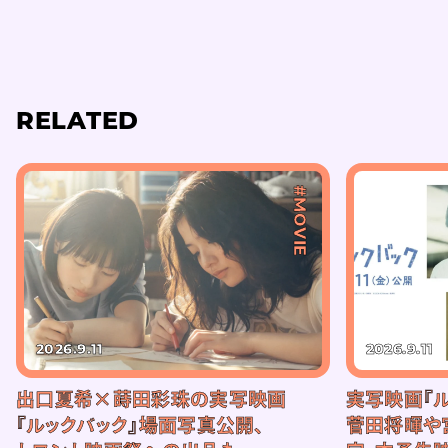
RELATED
#MOVIE
2026.9.11
2026.9.11
出口夏希×蒔田彩珠の実写映画
実写映画『ル
『ルックバック』場面写真公開、
菅田将暉や