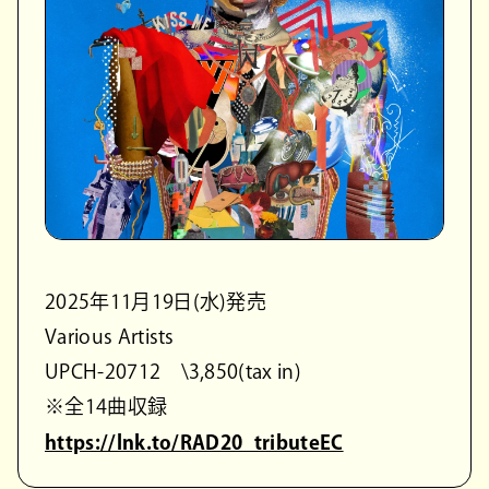
2025年11月19日(水)発売
Various Artists
UPCH-20712 \3,850(tax in)
※全14曲収録
https://lnk.to/RAD20_tributeEC