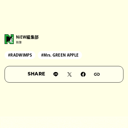
NiEW編集部
執筆
#RADWIMPS
#Mrs. GREEN APPLE
SHARE