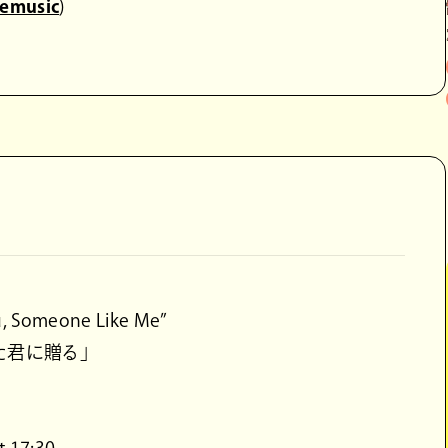
oemusic
)
omeone Like Me”
た君に贈る」
t 17:30