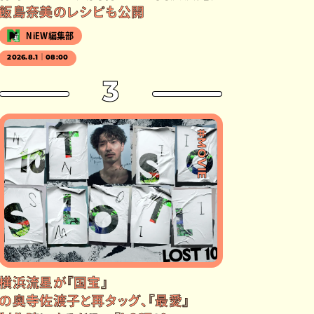
飯島奈美のレシピも公開
NiEW編集部
2026.8.1｜08:00
3
#MOVIE
横浜流星が『国宝』
の奥寺佐渡子と再タッグ、『最愛』