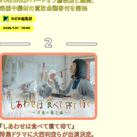
VINEGARがハードオフ藤枝店と連携、
楽器や機材の買取金額寄付を開始
NiEW編集部
2026.7.31｜18:00
2
#MOVIE
『しあわせは食べて寝て待て』
特集ドラマに大西利空らが出演決定。