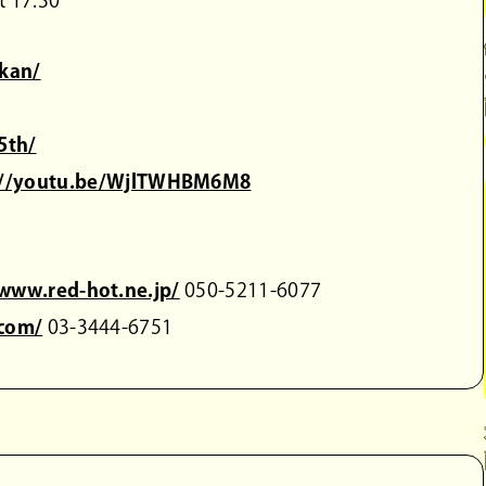
kan/
5th/
://youtu.be/WjlTWHBM6M8
/www.red-hot.ne.jp/
050-5211-6077
.com/
03-3444-6751