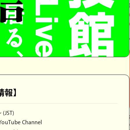
情報】
(JST)
ouTube Channel