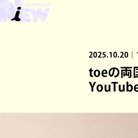
2025.10.20｜
toeの
YouT