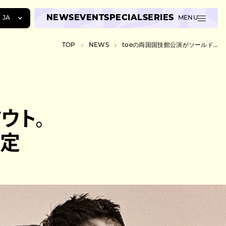
NEWS
EVENT
SPECIAL
SERIES
JA
MENU
JA
TOP
NEWS
toeの両国国技館公演がソールドアウト。YouTubeでの無料生配信が急遽決定
EN
ZH
ウト。
決定