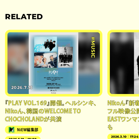
RELATED
#MUSIC
2026.7.13
『PLAY VOL.169』開催。ヘルシンキ、
Nikoん『新
Nikoん、韓国のWELCOME TO
フル映像公開
CHOCHOLANDが共演
EASTワン
も
NiEW編集部
2026.3.10｜17:24