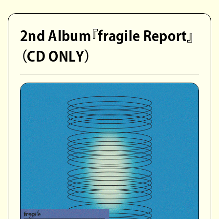
2nd Album『fragile Report』
（CD ONLY）