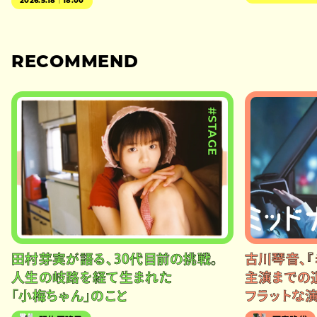
2026.5.18｜18:00
RECOMMEND
#STAGE
田村芽実が語る、30代目前の挑戦。
古川琴音、『
人生の岐路を経て生まれた
主演までの
「小梅ちゃん」のこと
フラットな