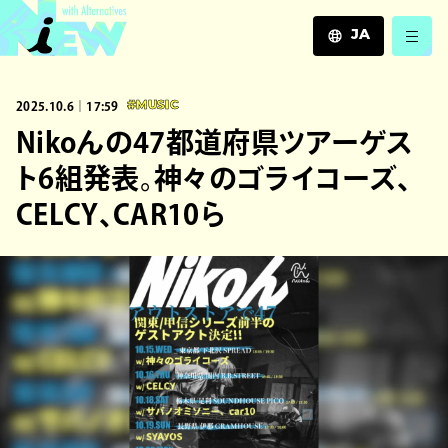
JA
JA
2025.10.6｜17:59
#MUSIC
EN
ZH
Nikoんの47都道府県ツアーゲス
ト6組発表。神々のゴライコーズ、
CELCY、CAR10ら