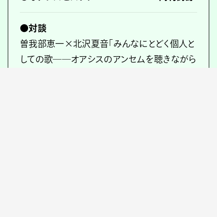
●対談
曽我部恵一×北沢夏音「みんなにとどく個人と
しての歌──オアシスのアンセムを聴きながら
考えたこと」
岸谷蘭丸×田中宗一郎「始祖の巨人の肩に乗
って──新しいオアシスの語りを試みる」
●インタビュー
妹沢奈美「この人たちのことは絶対、全部おぼ
えておこう」
原島“ど真ん中”宙芳「俺はもちろんリアムみた
いに後ろに手を組んで歌った」（二木信=文・イ
ンタビュー）