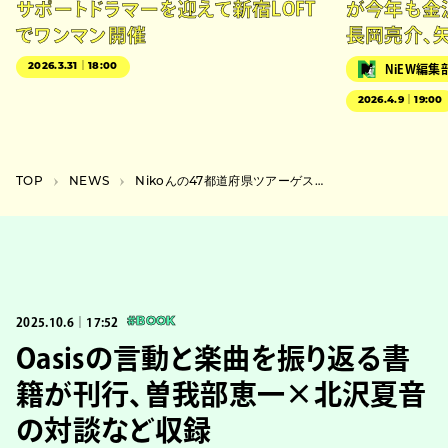
サポートドラマーを迎えて新宿LOFT
が今年も金
でワンマン開催
長岡亮介、
2026.3.31｜18:00
NiEW編集
2026.4.9｜19:00
TOP
NEWS
Nikoんの47都道府県ツアーゲスト6組発表。神々のゴライコーズ、CELCY、CAR10ら
2025.10.6｜17:52
#BOOK
Oasisの言動と楽曲を振り返る書
籍が刊行、曽我部恵一×北沢夏音
の対談など収録