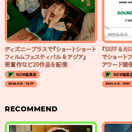
2024.6.4
ディズニープラスで『ショートショート
『SSFF & AS
フィルムフェスティバル & アジア』
でショート
受賞作など20作品を配信
アワード開
NiEW編集部
NiEW編集
2026.6.15｜14:17
2024.4.8｜16:51
RECOMMEND