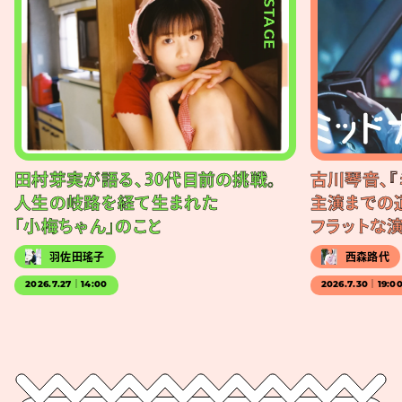
#STAGE
田村芽実が語る、30代目前の挑戦。
古川琴音、『
人生の岐路を経て生まれた
主演までの
「小梅ちゃん」のこと
フラットな
羽佐田瑤子
西森路代
2026.7.27｜14:00
2026.7.30｜19:0