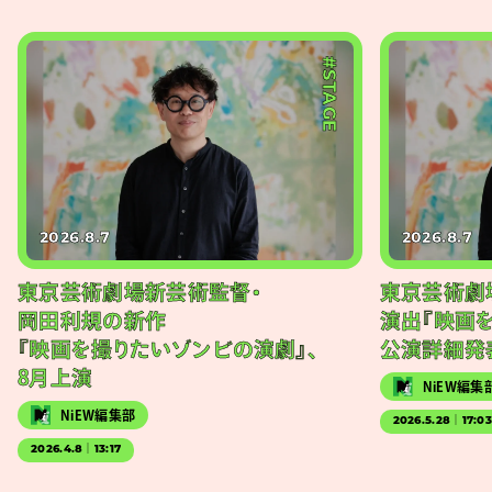
#STAGE
2026.8.7
2026.8.7
東京芸術劇場新芸術監督・
東京芸術劇
岡田利規の新作
演出『映画
『映画を撮りたいゾンビの演劇』、
公演詳細発
8月上演
NiEW編集
NiEW編集部
2026.5.28｜17:0
2026.4.8｜13:17