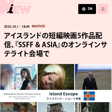
JA
JA
2025.10.1｜18:49
#MOVIE
EN
ZH
アイスランドの短編映画5作品配
信、『SSFF & ASIA』のオンラインサ
テライト会場で