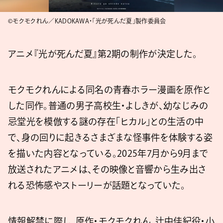
©モクモクれん／KADOKAWA・「光が死んだ夏」製作委員会
アニメ『光が死んだ夏』第2期の制作が決定した。
モクモクれんによる同名の青春ホラー漫画を原作と
した同作。普通の男子高校生・よしきが、幼なじみの
忌堂光を模倣する謎の存在「ヒカル」との生活の中
で、身の回りに起きるさまざまな怪事件を体験する姿
を描いた内容となっている。2025年7月から9月まで
放送されたアニメは、その映像と音響から生み出さ
れる恐怖感やストーリーが話題となっていた。
情報解禁に際し、原作・モクモクれん、辻中佳紀役・小