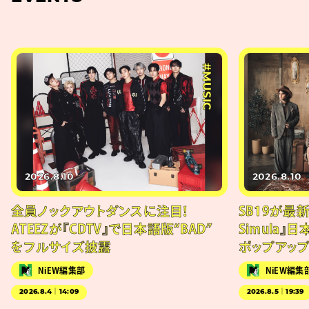
#MUSIC
2026.8.10
2026.8.10
全員ノックアウトダンスに注目！
SB19が最新
ATEEZが『CDTV』で日本語版“BAD”
Simula』
をフルサイズ披露
ポップアッ
NiEW編集部
NiEW編集
2026.8.4｜14:09
2026.8.5｜19:39