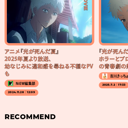
#MOVIE
アニメ『光が死んだ夏』
『光が死んだ
2025年夏より放送、
ホラーとブ
幼なじみに違和感を尋ねる不穏なPV
の青春劇の
も
吉川きっち
NiEW編集部
2025.7.2｜17:33
2024.11.28｜12:09
RECOMMEND