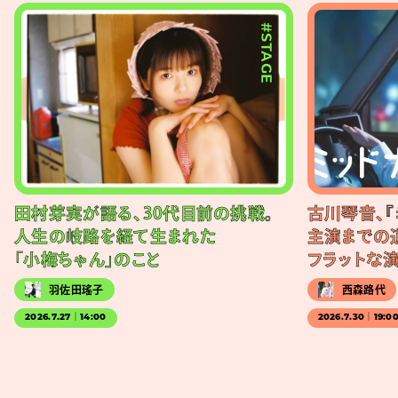
#STAGE
田村芽実が語る、30代目前の挑戦。
古川琴音、『
人生の岐路を経て生まれた
主演までの
「小梅ちゃん」のこと
フラットな
羽佐田瑤子
西森路代
2026.7.27｜14:00
2026.7.30｜19:0