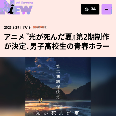
JA
JA
2025.9.29｜17:19
#MOVIE
EN
ZH
アニメ『光が死んだ夏』第2期制作
が決定、男子高校生の青春ホラー