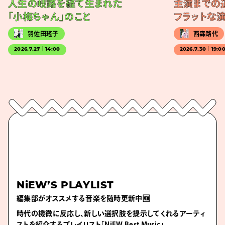
人生の岐路を経て生まれた
主演までの
「小梅ちゃん」のこと
フラットな
羽佐田瑤子
西森路代
2026.7.27｜14:00
2026.7.30｜19:0
NiEW’S PLAYLIST
編集部がオススメする音楽を随時更新中🆕
時代の機微に反応し、新しい選択肢を提示してくれるアーティ
ストを紹介するプレイリスト「NiEW Best Music」。