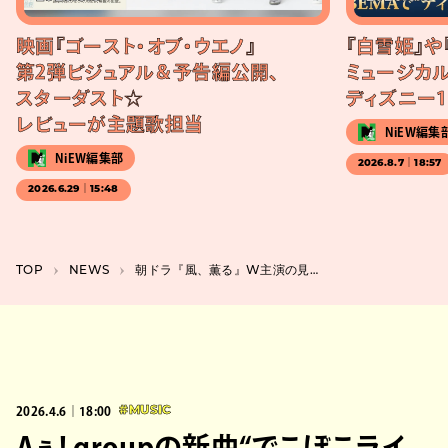
映画『ゴースト・オブ・ウエノ』
『白雪姫』や
第2弾ビジュアル＆予告編公開、
ミュージカル
スターダスト☆
ディズニー1
レビューが主題歌担当
NiEW編集
NiEW編集部
2026.8.7｜18:57
2026.6.29｜15:48
TOP
NEWS
朝ドラ『風、薫る』W主演の見上愛と上坂樹里が栃木でトークショーに登壇、コメントも
2026.4.6｜18:00
#MUSIC
Aぇ! groupの新曲“でこぼこライ