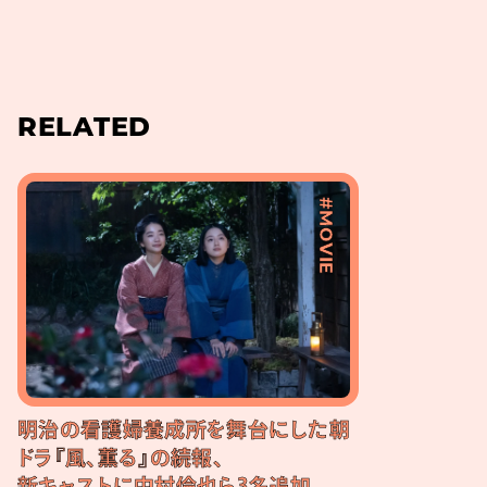
RELATED
#MOVIE
明治の看護婦養成所を舞台にした朝
ドラ『風、薫る』の続報、
新キャストに中村倫也ら3名追加