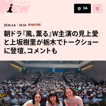
JA
JA
2026.4.6｜18:34
#MOVIE
EN
ZH
朝ドラ『風、薫る』W主演の見上愛
と上坂樹里が栃木でトークショー
に登壇、コメントも