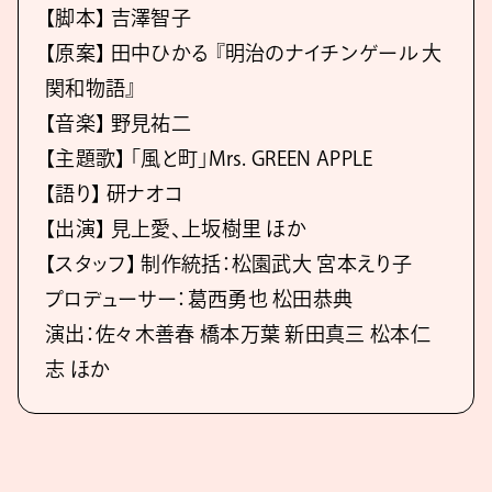
【脚本】 吉澤智子
【原案】 田中ひかる 『明治のナイチンゲール 大
関和物語』
【音楽】 野見祐二
【主題歌】 「風と町」Mrs. GREEN APPLE
【語り】 研ナオコ
【出演】 見上愛、上坂樹里 ほか
【スタッフ】 制作統括：松園武大 宮本えり子
プロデューサー：葛西勇也 松田恭典
演出：佐々木善春 橋本万葉 新田真三 松本仁
志 ほか