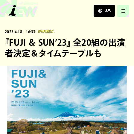
JA
JA
2023.4.18｜16:33
#MUSIC
EN
ZH
『FUJI ＆ SUN’23』 全20組の出演
者決定＆タイムテーブルも