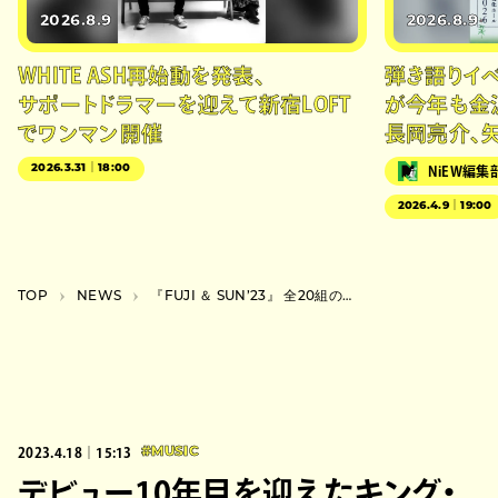
2026.8.9
2026.8.9
WHITE ASH再始動を発表、
弾き語りイベン
サポートドラマーを迎えて新宿LOFT
が今年も金
でワンマン開催
長岡亮介、
2026.3.31｜18:00
NiEW編集
2026.4.9｜19:00
TOP
NEWS
『FUJI ＆ SUN’23』 全20組の出演者決定＆タイムテーブルも
2023.4.18｜15:13
#MUSIC
デビュー10年目を迎えたキング・