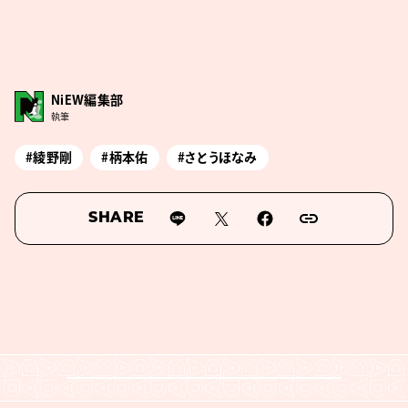
NiEW編集部
執筆
#綾野剛
#柄本佑
#さとうほなみ
SHARE