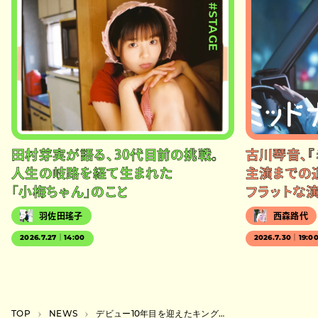
#STAGE
田村芽実が語る、30代目前の挑戦。
古川琴音、『
人生の岐路を経て生まれた
主演までの
「小梅ちゃん」のこと
フラットな
羽佐田瑤子
西森路代
2026.7.27｜14:00
2026.7.30｜19:0
TOP
NEWS
デビュー10年目を迎えたキング・クルール、4thアルバムをリリース