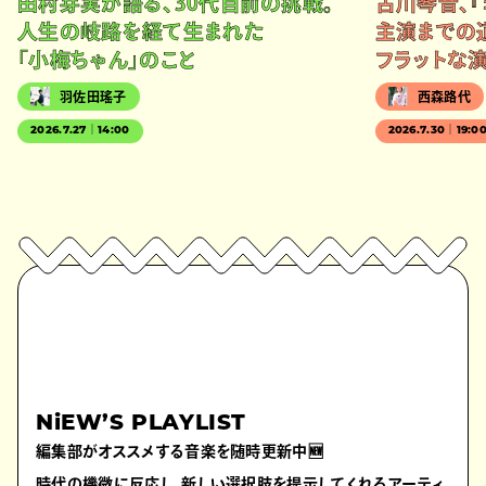
田村芽実が語る、30代目前の挑戦。
古川琴音、『
人生の岐路を経て生まれた
主演までの
「小梅ちゃん」のこと
フラットな
羽佐田瑤子
西森路代
2026.7.27｜14:00
2026.7.30｜19:0
NiEW’S PLAYLIST
編集部がオススメする音楽を随時更新中🆕
時代の機微に反応し、新しい選択肢を提示してくれるアーティ