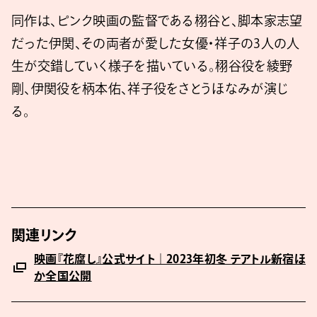
同作は、ピンク映画の監督である栩⾕と、脚本家志望
だった伊関、その両者が愛した女優・祥子の3人の人
生が交錯していく様子を描いている。栩⾕役を綾野
剛、伊関役を柄本佑、祥子役をさとうほなみが演じ
る。
関連リンク
映画『花腐し』公式サイト｜2023年初冬 テアトル新宿ほ
か全国公開