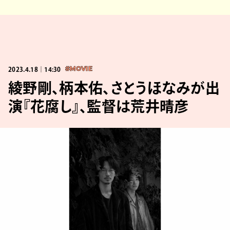
2023.4.18｜14:30
#MOVIE
綾野剛、柄本佑、さとうほなみが出
演『花腐し』、監督は荒井晴彦