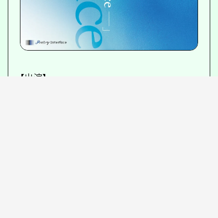
【出演】
九段理江
柴田元幸
瀬尾夏美
平川綾真智
広瀬大志
古川日出男
和合亮一