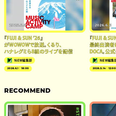
2026.6.6
2026.6.6
『FUJI & SUN ’26』
『FUJI & SU
がWOWOWで放送。くるり、
最終出演者
ハナレグミら8組のライブを配信
DOCA。公
NiEW編集部
NiEW編集
2026.6.1｜18:00
2026.5.14｜12:00
RECOMMEND