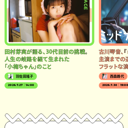
#STAGE
田村芽実が語る、30代目前の挑戦。
古川琴音、『
人生の岐路を経て生まれた
主演までの
「小梅ちゃん」のこと
フラットな
羽佐田瑤子
西森路代
2026.7.27｜14:00
2026.7.30｜19:0