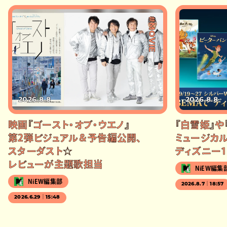
#MOVIE
2026.8.8
2026.8.8
映画『ゴースト・オブ・ウエノ』
『白雪姫』や
第2弾ビジュアル＆予告編公開、
ミュージカル
スターダスト☆
ディズニー1
レビューが主題歌担当
NiEW編集
NiEW編集部
2026.8.7｜18:57
2026.6.29｜15:48