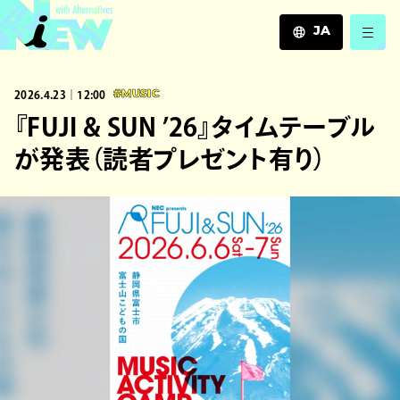
JA
JA
2026.4.23｜12:00
#MUSIC
EN
ZH
『FUJI & SUN ’26』タイムテーブル
が発表（読者プレゼント有り）